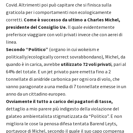
Covid. Altrimenti poi può capitare che si finisca sulla
graticola per i comportamenti non ecologicamente
corretti.
Come è successo da ultimo a Charles Michel,
presidente del Consiglio Ue.
Il quale evidentemente
preferisce viaggiare con voli privati invece che con aerei di
linea.
Secondo “Politico”
(organo in cui wokeism e
politically/ecologically correct sovrabbondano), Michel, da
quando è in carica, avrebbe
utilizzato 72 voli privati
, pari al
64% del totale. E un jet privato pare emetta fino a 2
tonnellate di anidride carbonica per ogni ora di volo, che
vanno paragonate a una media di 7 tonnellate emesse in un
anno da un cittadino europeo.
Ovviamente il tutto a carico dei pagatori di tasse,
dettaglio a mio parere più indigesto della violazione del
galateo ambientalista stigmatizzata da “Politico”. E non
migliora le cose la penosa difesa tentata Barend Leyts,
portavoce di Michel, secondo il quale il suo capo compensa