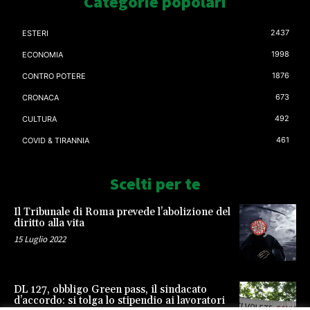
Categorie popolari
2437
ESTERI
1998
ECONOMIA
1876
CONTRO POTERE
673
CRONACA
492
CULTURA
461
COVID & TIRANNIA
Scelti per te
Il Tribunale di Roma prevede l’abolizione del
diritto alla vita
15 Luglio 2022
DL 127, obbligo Green pass, il sindacato
d’accordo: si tolga lo stipendio ai lavoratori