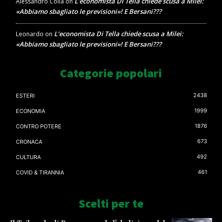
L’economista Di Tella chiede scusa a Milei:
Alessandro Colla
on
«Abbiamo sbagliato le previsioni»! E Bersani???
L’economista Di Tella chiede scusa a Milei:
Leonardo
on
«Abbiamo sbagliato le previsioni»! E Bersani???
Categorie popolari
2438
ESTERI
1999
ECONOMIA
1876
CONTRO POTERE
673
CRONACA
492
CULTURA
461
COVID & TIRANNIA
Scelti per te