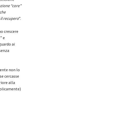
azione “core”
nche
 il recupero
”.
no crescere
” e
guardo ai
 senza
ente non lo
 se cercasse
iore alla
bolicamente)