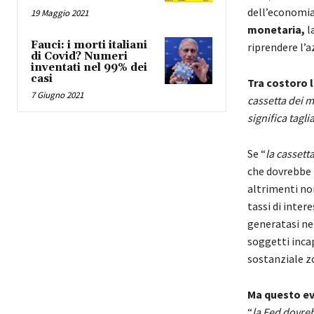
dell’economia
19 Maggio 2021
monetaria,
l
Fauci: i morti italiani
riprendere l’
di Covid? Numeri
inventati nel 99% dei
casi
Tra costoro 
7 Giugno 2021
cassetta dei m
significa tagl
Se “
la cassett
che dovrebbe f
altrimenti no
tassi di inte
generatasi ne
soggetti incap
sostanziale z
Ma questo e
“
la Fed dovre