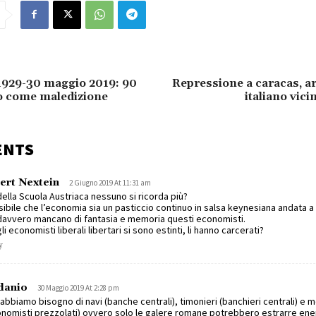
1929-30 maggio 2019: 90
Repressione a caracas, a
to come maledizione
italiano vici
ENTS
ert Nextein
2 Giugno 2019 At 11:31 am
ella Scuola Austriaca nessuno si ricorda più?
ibile che l’economia sia un pasticcio continuo in salsa keynesiana andata a
avvero mancano di fantasia e memoria questi economisti.
li economisti liberali libertari si sono estinti, li hanno carcerati?
y
danio
30 Maggio 2019 At 2:28 pm
abbiamo bisogno di navi (banche centrali), timonieri (banchieri centrali) e 
nomisti prezzolati) ovvero solo le galere romane potrebbero estrarre ener