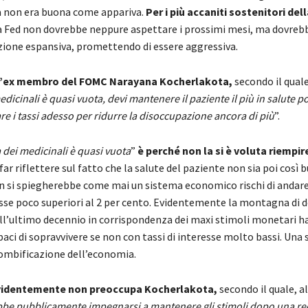
 non era buona come appariva.
Per i più accaniti sostenitori del
a Fed non dovrebbe neppure aspettare i prossimi mesi, ma dovrebb
azione espansiva, promettendo di essere aggressiva.
l’ex membro del FOMC Narayana Kocherlakota,
secondo il quale
edicinali è quasi vuota, devi mantenere il paziente il più in salute po
iare i tassi adesso per ridurre la disoccupazione ancora di più
”.
a dei medicinali è quasi vuota
”
è perché non la si è voluta riempire
ar riflettere sul fatto che la salute del paziente non sia poi così 
n si spiegherebbe come mai un sistema economico rischi di andare 
resse poco superiori al 2 per cento. Evidentemente la montagna di 
ll’ultimo decennio in corrispondenza dei maxi stimoli monetari h
aci di sopravvivere se non con tassi di interesse molto bassi. Una 
ombificazione dell’economia.
videntemente non preoccupa Kocherlakota,
secondo il quale, al
bbe pubblicamente impegnarsi a mantenere gli stimoli dopo una re