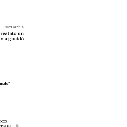
Next article
rrestato un
no a guaidó
 male?
mozzi
gia da tutti