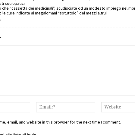
ti sociopatici.
o che “cassetta dei medicinali”, scudisciate od un modesto impiego nel mo
 le cure indicate ai megalomani “sotuttoio” dei mezzi altrui.
y
Y
Name:*
Email:*
e, email, and website in this browser for the next time I comment.
i alla lista di invio.