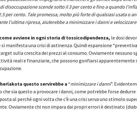
o di disoccupazione scende sotto il 3 per cento e fino a quando l’infl
 2.5 per cento. Tale promessa, molto più forte di qualsiasi usata o a
nte l’ultima ripresa, aiuterebbe a minimizzare i danni e velocizzare
 come avviene in ogni storia di tossicodipendenza,
le dosi devo
 si manifesta una crisi di astinenza. Quindi espansione “preventiva
arget sulla crescita dei prezzi al consumo. Ovviamente nessuno s
attività reali e finanziarie, che possono gonfiarsi apparentemente
cupazione.
erlakota questo servirebbe a
“
minimizzare i danni
”. Evidentem
io che sia questo a provocare i danni, come potrebbe forse dedurre
sposta al perché ogni volta che c’è una crisi serva uno stimolo super
nte. Ovviamente chi non impara dai propri errori è destinato (dia