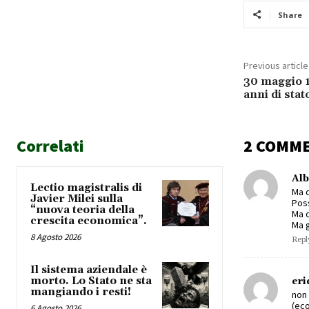
Share
Previous article
30 maggio 
anni di sta
Correlati
2 COMM
Alb
Lectio magistralis di
Ma d
Javier Milei sulla
Poss
“nuova teoria della
Ma d
crescita economica”.
Ma g
8 Agosto 2026
Repl
Il sistema aziendale è
morto. Lo Stato ne sta
eri
mangiando i resti!
non 
(eco
6 Agosto 2026