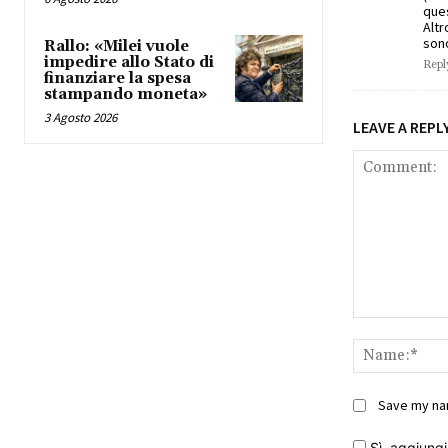
ques
Altr
sono
Rallo: «Milei vuole
impedire allo Stato di
Repl
finanziare la spesa
stampando moneta»
3 Agosto 2026
LEAVE A REPL
Comment:
Save my nam
Sì, aggiungim