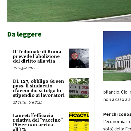
Da leggere
Il Tribunale di Roma
prevede l’abolizione
del diritto alla vita
15 Luglio 2022
DL 127, obbligo Green
pass, il sindacato
d’accordo: si tolga lo
bilancio. Ciò 
stipendio ai lavoratori
non a caso a 
23 Settembre 2021
Per chi cono
Lancet: l’efficacia
relativa del “vaccino”
l’economia er
Pfizer non arriva
solo) della Fe
all’1%