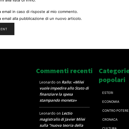
a email in caso di risposte al mio commento.
a email alla pubblicazione di un nuovo articolo.
Commenti recenti
Categori
popolari
Rallo: «Milei
Leonardo
on
vuole impedire allo Stato di
ESTERI
finanziare la spesa
stampando moneta»
ECONOMIA
CONTRO POTERE
Lectio
Leonardo
on
magistralis di Javier Milei
CRONACA
sulla “nuova teoria della
CULTURA