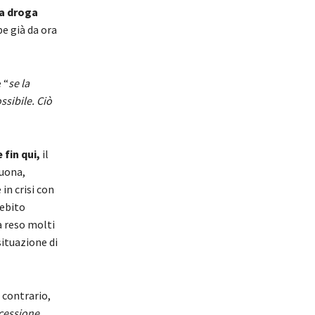
la droga
e già da ora
 “
se la
ssibile. Ciò
 fin qui,
il
buona,
in crisi con
debito
a reso molti
situazione di
 contrario,
cessione