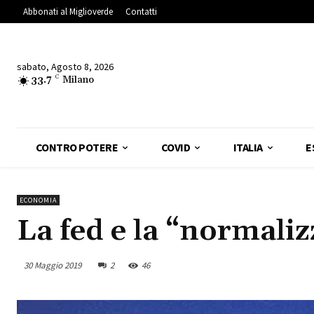
Abbonati al Miglioverde
Contatti
sabato, Agosto 8, 2026
33.7
C
Milano
CONTRO POTERE
COVID
ITALIA
E
ECONOMIA
La fed e la “normali
30 Maggio 2019
2
46