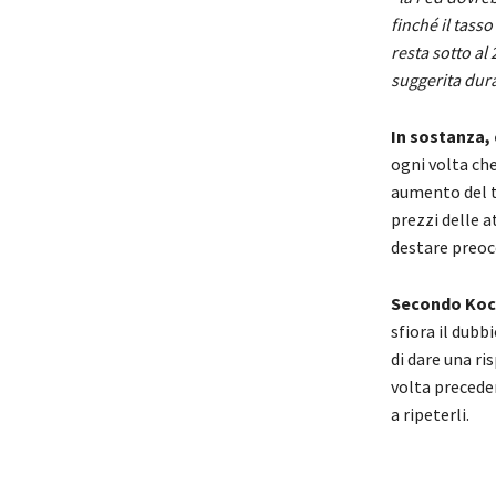
finché il tass
resta sotto al
suggerita dura
In sostanza,
ogni volta che
aumento del t
prezzi delle 
destare preoc
Secondo Koch
sfiora il dubb
di dare una ri
volta precede
a ripeterli.