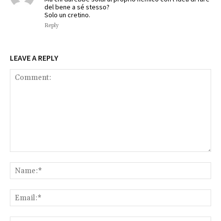
del bene a sé stesso?
Solo un cretino.
Reply
LEAVE A REPLY
Comment:
Na
Ema