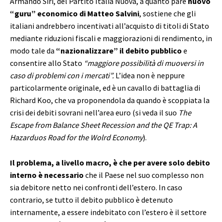
Armando Siri, del Partito Italia Nuova, a quanto pare
nuovo
“guru” economico di Matteo Salvini
, sostiene che gli
italiani andrebbero incentivati all’acquisto di titoli di Stato
mediante riduzioni fiscali e maggiorazioni di rendimento, in
modo tale da
“nazionalizzare” il debito pubblico
e
consentire allo Stato
“maggiore possibilità di muoversi in
caso di problemi con i mercati”.
L’idea non è neppure
particolarmente originale, ed è un cavallo di battaglia di
Richard Koo, che va proponendola da quando è scoppiata la
crisi dei debiti sovrani nell’area euro (si veda il suo
The
Escape from Balance Sheet Recession and the QE Trap: A
Hazarduos Road for the Wolrd Economy
).
Il problema, a livello macro, è che per avere solo debito
interno è necessario
che il Paese nel suo complesso non
sia debitore netto nei confronti dell’estero. In caso
contrario, se tutto il debito pubblico è detenuto
internamente, a essere indebitato con l’estero è il settore