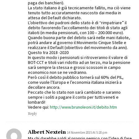
paga dei banchieri).
La stato italiano è già tecnicamente fallito, ma ciò viene
tenuto tutto accuratamente nascosto dai media in
attesa del Default dichiarato.
L’obiettivo dei padroni dello stato è di “rimpatriare” il
debito favorendo l’accollamento dei titoli di stato agli
italioti (in media pensionati, con 100 – 200.000 euro).
Quando buona parte del debito sarà nelle mani italiote,
potrà andare al governo il Movimento Cinque Stelle e
realizzare il Default (obiettivo del movimento da anni).
Questo tra 2018 -2020
In questo modo i pensionati si ritroveranno il valore di
BOT-CCT e titoli vari ridotto ad un terzo, ma la pensione
sarà sempre la stessa e grossi scossoni in campo
economico non se ne vedranno.
Però così il debito pubblico tornerà sul 60% del PIL,
come vuole l’Europa e l’economia italiana inizierà a
decollare ancora.
Peccato che lo stato non sarà cambiato e saranno
sempre i soliti a pagare il conto per tutti:veneti e
lombardi!
Vedere qui:
http://www.brunoleoni.it/debito.htm
Reply
Albert Nextein
14 Novembre 2015 At 5:20 pm
Ma chi darebbe soldi al proprio nemico con l’idea di fare