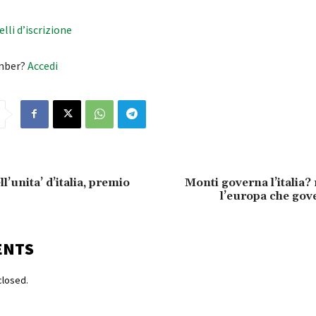
velli d’iscrizione
mber?
Accedi
ll’unita’ d’italia, premio
Monti governa l’italia? 
l’europa che gov
ENTS
losed.