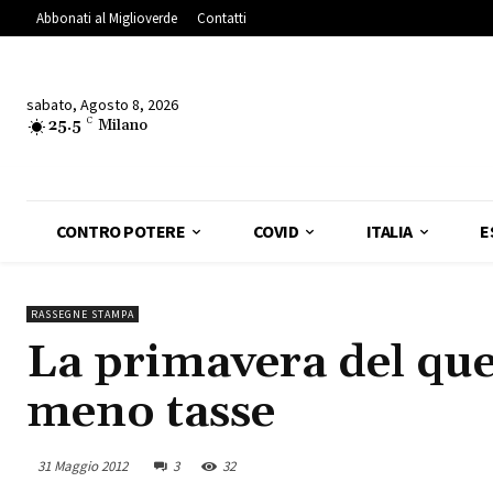
Abbonati al Miglioverde
Contatti
sabato, Agosto 8, 2026
25.5
C
Milano
CONTRO POTERE
COVID
ITALIA
E
RASSEGNE STAMPA
La primavera del qu
meno tasse
31 Maggio 2012
3
32