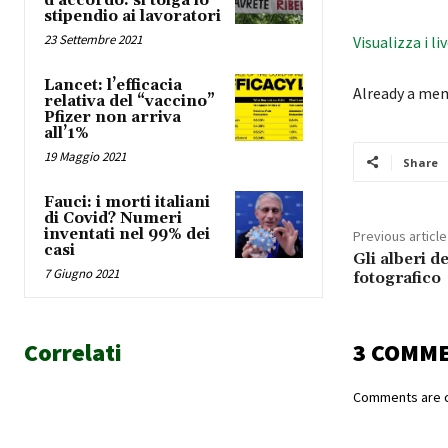
d’accordo: si tolga lo
stipendio ai lavoratori
23 Settembre 2021
Visualizza i li
Lancet: l’efficacia
Already a me
relativa del “vaccino”
Pfizer non arriva
all’1%
19 Maggio 2021
Share
Fauci: i morti italiani
di Covid? Numeri
inventati nel 99% dei
Previous article
casi
Gli alberi de
7 Giugno 2021
fotografico
Correlati
3 COMM
Comments are c