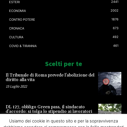
2441
ESTERI
2002
ECONOMIA
1876
CONTRO POTERE
673
CRONACA
492
CULTURA
461
COVID & TIRANNIA
Scelti per te
Il Tribunale di Roma prevede l’abolizione del
diritto alla vita
15 Luglio 2022
DL 127, obbligo Green pass, il sindacato
d’accordo: si tolga lo stipendio ai lavoratori
23 Settembre 2021
Usiamo dei cookie in questo sito e per la sopravvivenza