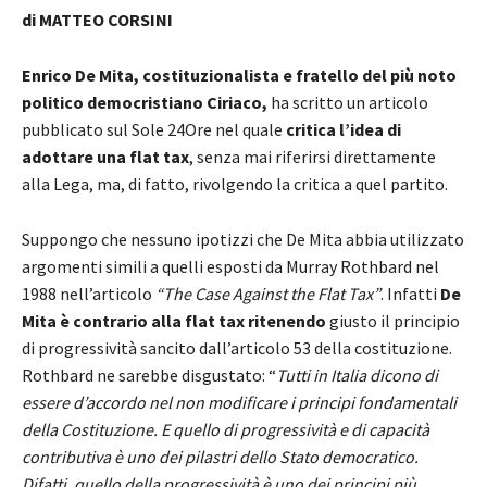
di MATTEO CORSINI
Enrico De Mita, costituzionalista e fratello del più noto
politico democristiano Ciriaco,
ha scritto un articolo
pubblicato sul Sole 24Ore nel quale
critica l’idea di
adottare una flat tax
, senza mai riferirsi direttamente
alla Lega, ma, di fatto, rivolgendo la critica a quel partito.
Suppongo che nessuno ipotizzi che De Mita abbia utilizzato
argomenti simili a quelli esposti da Murray Rothbard nel
1988 nell’articolo
“The Case Against the Flat Tax”
. Infatti
De
Mita è contrario alla flat tax ritenendo
giusto il principio
di progressività sancito dall’articolo 53 della costituzione.
Rothbard ne sarebbe disgustato: “
Tutti in Italia dicono di
essere d’accordo nel non modificare i principi fondamentali
della Costituzione. E quello di progressività e di capacità
contributiva è uno dei pilastri dello Stato democratico.
Difatti, quello della progressività è uno dei principi più