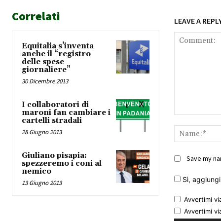
Correlati
LEAVE A REPL
Equitalia s’inventa
anche il “registro
delle spese
giornaliere”
30 Dicembre 2013
I collaboratori di
maroni fan cambiare i
Comment:
cartelli stradali
28 Giugno 2013
Giuliano pisapia:
Save my nam
spezzeremo i coni al
nemico
Sì, aggiungim
13 Giugno 2013
Avvertimi vi
Avvertimi vi