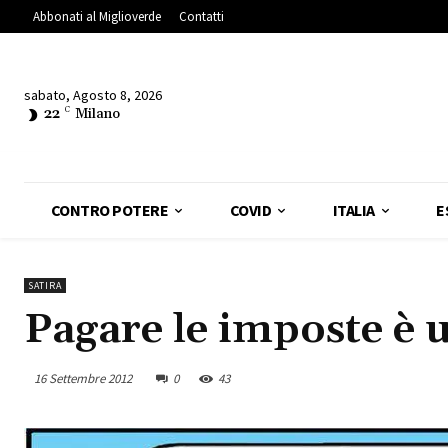
Abbonati al Miglioverde
Contatti
sabato, Agosto 8, 2026
22
C
Milano
CONTRO POTERE
COVID
ITALIA
E
SATIRA
Pagare le imposte è 
16 Settembre 2012
0
43