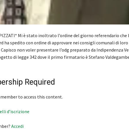
ZZATI* Mi è stato inoltrato l’ordine del giorno referendario che 
d ha spedito con ordine di approvare nei consigli comunali di loro
Capisco non voler presentare l’odg preparato da Indipendenza V
ogetto di legge 342 dove il primo firmatario è Stefano Valdegamber
rship Required
 member to access this content.
velli d’iscrizione
mber?
Accedi