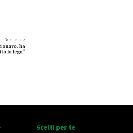
Next article
tronaro. ha
tto la lega”
e
Scelti per te