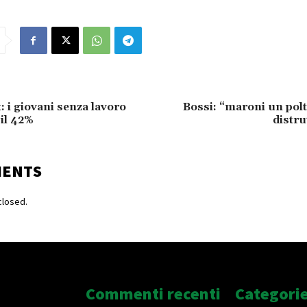
t: i giovani senza lavoro
Bossi: “maroni un pol
il 42%
distru
MENTS
losed.
Commenti recenti
Categori