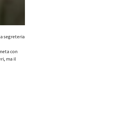
la segreteria
eneta con
i, ma il