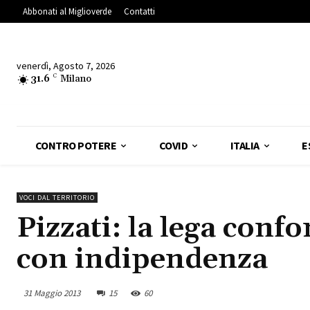
Abbonati al Miglioverde
Contatti
venerdì, Agosto 7, 2026
31.6
C
Milano
CONTRO POTERE
COVID
ITALIA
E
VOCI DAL TERRITORIO
Pizzati: la lega con
con indipendenza
31 Maggio 2013
15
60