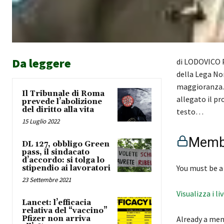
Da leggere
di LODOVICO PI
della Lega Nor
maggioranza. 
Il Tribunale di Roma
allegato il pr
prevede l’abolizione
del diritto alla vita
testo…
15 Luglio 2022
Membe
DL 127, obbligo Green
pass, il sindacato
d’accordo: si tolga lo
You must be a
stipendio ai lavoratori
23 Settembre 2021
Visualizza i li
Lancet: l’efficacia
relativa del “vaccino”
Pfizer non arriva
Already a me