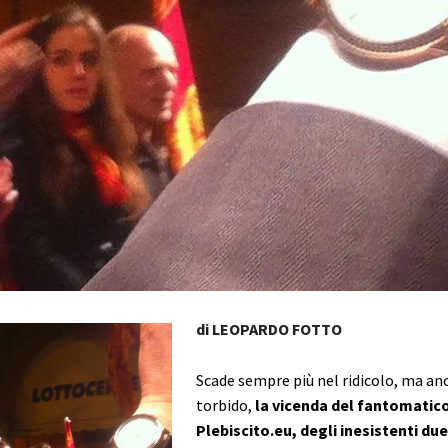
di LEOPARDO FOTTO
Scade sempre più nel ridicolo, ma an
torbido,
la vicenda del fantomatic
Plebiscito.eu, degli inesistenti due