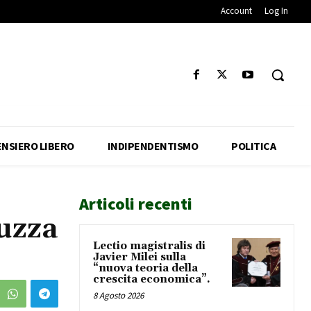
Account
Log In
ENSIERO LIBERO
INDIPENDENTISMO
POLITICA
Articoli recenti
puzza
Lectio magistralis di
Javier Milei sulla
“nuova teoria della
crescita economica”.
8 Agosto 2026