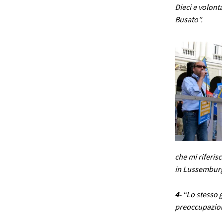
Dieci e volonta
Busato”.
che mi riferis
in Lussembur
4-
“Lo stesso 
preoccupazioni