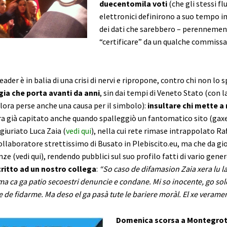
duecentomila voti
(che gli stessi flu
elettronici definirono a suo tempo i
dei dati che sarebbero – perennemen
“certificare” da un qualche commissa
leader è in balia di una crisi di nervi e ripropone, contro chi non lo 
gia che porta avanti da anni
, sin dai tempi di Veneto Stato (con la
llora perse anche una causa per il simbolo):
insultare chi mette a 
a già capitato anche quando spalleggiò un fantomatico sito (gax
ngiuriato Luca Zaia (
vedi qui
), nella cui rete rimase intrappolato Ra
collaboratore strettissimo di Busato in Plebiscito.eu, ma che da gi
nze (
vedi qui
), rendendo pubblici sul suo profilo fatti di vario gener
critto ad un nostro collega
:
“So caso de difamasion Zaia xera lu la
tima ca ga patio secoestri denuncie e condane. Mi so inocente, go solo
 de fidarme. Ma deso el ga pasà tute le bariere moràl. El xe veramen
Domenica scorsa a Montegrot