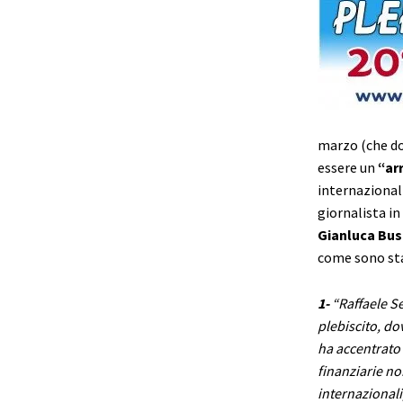
marzo (che do
essere un
“arr
internazional
giornalista in 
Gianluca Bu
come sono stat
1-
“Raffaele Ser
plebiscito, d
ha accentrato 
finanziarie no
internazionali