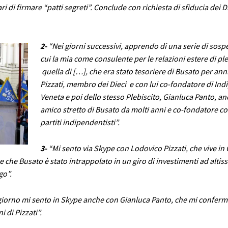
ri di firmare “patti segreti”. Conclude con richiesta di sfiducia dei D
2-
“Nei giorni successivi, apprendo di una serie di sospe
cui la mia come consulente per le relazioni estere di ple
quella di […], che era stato tesoriere di Busato per ann
Pizzati, membro dei Dieci e con lui co-fondatore di In
Veneta e poi dello stesso Plebiscito, Gianluca Panto, an
amico stretto di Busato da molti anni e co-fondatore con
partiti indipendentisti”.
3-
“Mi sento via Skype con Lodovico Pizzati, che vive in C
ce che Busato è stato intrappolato in un giro di investimenti ad altis
go”.
giorno mi sento in Skype anche con Gianluca Panto, che mi conferma
 di Pizzati”.