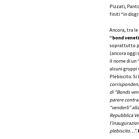
Pizzati, Panto,
finiti “in dis
Ancora, tra le
“bond venet
soprattutto p
(ancora oggi s
il nome di un 
alcuni gruppi 
Plebiscito. Si
corrispondenza
di “Bonds vene
parere contrar
“venderli” al
Repubblica Ve
l’inaugurazion
plebiscito…”.
P