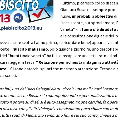
l’ultimo, picaresco colpo di scen
Gianluca Busato – sempre pront
nuovi,
improbabili obbiettivi
di
“inesistente, autoproclamata, 
Veneta” – il
fumo s’è diradato
a
e la consultazione digitale dell
veva essere svolta l’anno prima, se ricordate bene) appare evid
osto” riuscito malissimo.
Solo qualche giorno fa, uno dei collab
i del “burattinaio veneto” ha fatto recapitare una lettera-mail ad
cui si legge in testa:
“Relazione per richiesta indagini su attività
sato”
. Ci sono parecchi spunti che meritano attenzione. Eccone alc
i scritti:
afini, uno dei Dieci Delegati eletti , circola una mail a tutti i respons
ove denuncia che Busato sta monopolizzando e personalizzando il 
tutto il potere su di sé, si è auto-assegnato troppe cariche, fa oper
n discusse con gli altri delegati e che risultano poco chiare con mult
, tutti i soldi di Plebisicito sembrano finire sul suo conto, chiede a