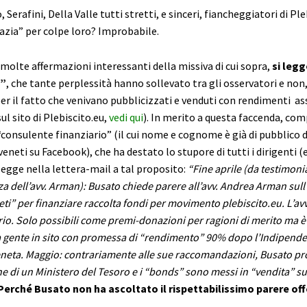
 Serafini, Della Valle tutti stretti, e sinceri, fiancheggiatori di Pl
grazia” per colpe loro? Improbabile.
 molte affermazioni interessanti della missiva di cui sopra,
si legg
i”
, che tante perplessità hanno sollevato tra gli osservatori e non
er il fatto che venivano pubblicizzati e venduti con rendimenti as
ul sito di Plebiscito.eu,
vedi qui
). In merito a questa faccenda, co
“consulente finanziario” (il cui nome e cognome è già di pubblico 
veneti su Facebook), che ha destato lo stupore di tutti i dirigenti (e
 legge nella lettera-mail a tal proposito:
“Fine aprile (da testimoni
 dell’avv. Arman): Busato chiede parere all’avv. Andrea Arman sul
ti” per finanziare raccolta fondi per movimento plebiscito.eu. L’av
io. Solo possibili come premi-donazioni per ragioni di merito ma è 
la gente in sito con promessa di “rendimento” 90% dopo l’Indipend
neta. Maggio: contrariamente alle sue raccomandazioni, Busato pr
e di un Ministero del Tesoro e i “bonds” sono messi in “vendita” su
erché Busato non ha ascoltato il rispettabilissimo parere off