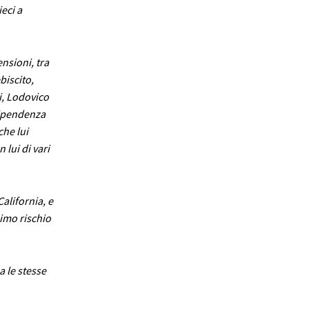
ieci a
nsioni, tra
biscito,
i, Lodovico
dipendenza
che lui
 lui di vari
alifornia, e
simo rischio
 le stesse