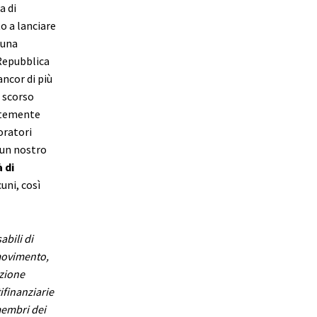
a di
o a lanciare
 una
Repubblica
ncor di più
o scorso
entemente
oratori
 un nostro
 di
uni, così
abili di
movimento,
azione
ifinanziarie
 membri dei