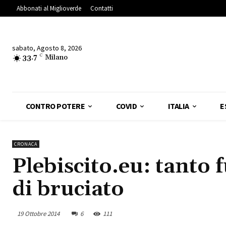
Abbonati al Miglioverde
Contatti
sabato, Agosto 8, 2026
33.7
C
Milano
CONTRO POTERE
COVID
ITALIA
E
CRONACA
Plebiscito.eu: tanto
di bruciato
19 Ottobre 2014
6
111