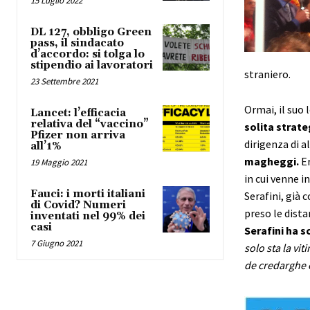
15 Luglio 2022
DL 127, obbligo Green
pass, il sindacato
d’accordo: si tolga lo
stipendio ai lavoratori
straniero.
23 Settembre 2021
Ormai, il suo 
Lancet: l’efficacia
relativa del “vaccino”
solita strate
Pfizer non arriva
dirigenza di a
all’1%
magheggi.
Er
19 Maggio 2021
in cui venne i
Fauci: i morti italiani
Serafini, già 
di Covid? Numeri
preso le dista
inventati nel 99% dei
casi
Serafini ha s
7 Giugno 2021
solo sta la vi
de credarghe e