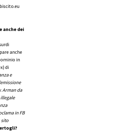
ebiscito.eu
e anche dei
,
surdi
mpare anche
dominio in
x) di
anza e
l’emissione
v. Arman da
illegale
enza
oclama in FB
 sito
ertogli?