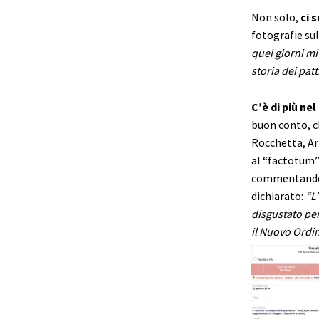
Non solo,
ci s
fotografie sul
quei giorni mi
storia dei patti
C’è di più ne
buon conto, c
Rocchetta, Ar
al “factotum” 
commentando u
dichiarato:
“
L
disgustato per
il Nuovo Ordi