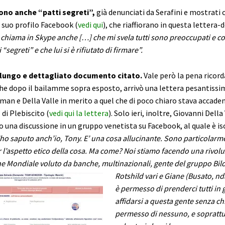
ono anche “patti segreti”,
già denunciati da Serafini e mostrati 
 suo profilo Facebook (
vedi qui
), che riaffiorano in questa lettera-
 chiama in Skype anche […] che mi svela tutti sono preoccupati e 
 “segreti” e che lui si è rifiutato di firmare”.
l lungo e dettagliato documento citato.
Vale però la pena ricord
he dopo il bailamme sopra esposto, arrivò una lettera pesantissim
man e Della Valle in merito a quel che di poco chiaro stava accad
di Plebiscito (
vedi qui la lettera
). Solo ieri, inoltre, Giovanni Della 
na discussione in un gruppo venetista su Facebook, al quale è isc
’ho saputo anch’io, Tony. E’ una cosa allucinante. Sono particolarm
 l’aspetto etico della cosa. Ma come? Noi stiamo facendo una rivol
ne Mondiale voluto da banche, multinazionali, gente del gruppo Bil
Rotshild vari e Giane (Busato, nda
è permesso di prenderci tutti in g
affidarsi a questa gente senza ch
permesso di nessuno, e soprattu