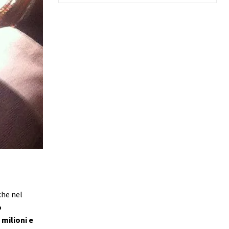
che nel
o
 milioni e