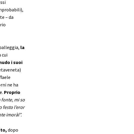
ssi
mprobabili),
te – da
rio
spalleggia,
la
 cui
nudo i suoi
etaveneta)
ffaele
orni ne ha
e.
Proprio
 fonte, mi so
 festo l’eror
te imoràl”.
to,
dopo