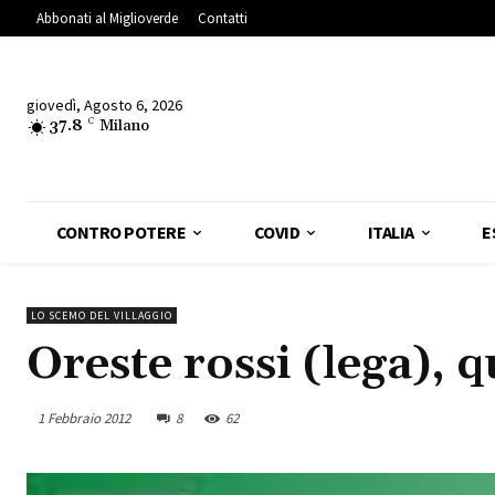
Abbonati al Miglioverde
Contatti
giovedì, Agosto 6, 2026
37.8
C
Milano
CONTRO POTERE
COVID
ITALIA
E
LO SCEMO DEL VILLAGGIO
Oreste rossi (lega), q
1 Febbraio 2012
8
62