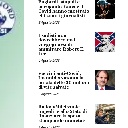
Bugiardi, stupidi e
arroganti: Fauci e il
Covid hanno mostrato
chi sono i giornalisti
5 Agosto 2026
I sudisti non
dovrebbero mai
vergognarsi di
ammirare Robert E.
Lee
4 Agosto 2026
Vaccini anti-Covid,
Ioannidis smonta la
bufala delle 20 milioni
di vite salvate
3 Agosto 2026
Rallo: «Milei vuole
impedire allo Stato di
finanziare la spesa
stampando moneta»
3 Agosto 2026