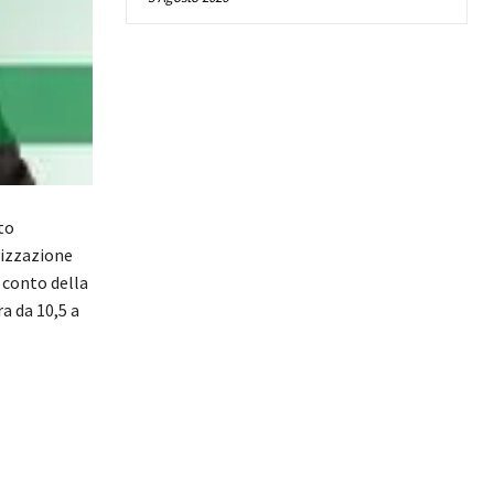
to
lizzazione
 conto della
a da 10,5 a