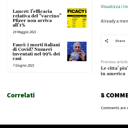
Visualizza i li
Lancet: l’efficacia
relativa del “vaccino”
Pfizer non arriva
Already a me
all’1%
19 Maggio 2021
Share
Fauci: i morti italiani
di Covid? Numeri
inventati nel 99% dei
casi
Previous article
7 Giugno 2021
Le citta’ piu
in america
Correlati
8 COMM
Comments are c