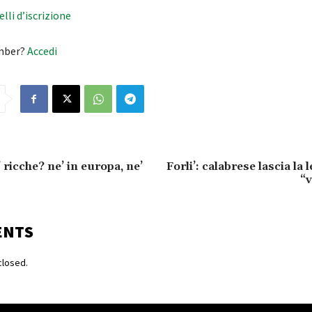
velli d’iscrizione
mber?
Accedi
’ ricche? ne’ in europa, ne’
Forli’: calabrese lascia la
“v
ENTS
losed.