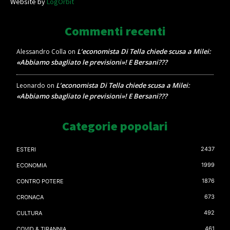
Website by
LogOrbit
Commenti recenti
L’economista Di Tella chiede scusa a Milei:
Alessandro Colla
on
«Abbiamo sbagliato le previsioni»! E Bersani???
L’economista Di Tella chiede scusa a Milei:
Leonardo
on
«Abbiamo sbagliato le previsioni»! E Bersani???
Categorie popolari
2437
ESTERI
1999
ECONOMIA
1876
CONTRO POTERE
673
CRONACA
492
CULTURA
461
COVID & TIRANNIA