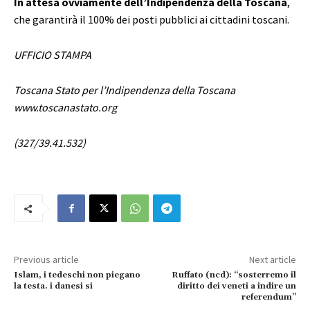
In attesa ovviamente dell’Indipendenza della Toscana
,
che garantirà il 100% dei posti pubblici ai cittadini toscani.
UFFICIO STAMPA
Toscana Stato per l’Indipendenza della Toscana
www.toscanastato.org
(327/39.41.532)
Previous article
Next article
Islam, i tedeschi non piegano
Ruffato (ncd): “sosterremo il
la testa. i danesi si
diritto dei veneti a indire un
referendum”