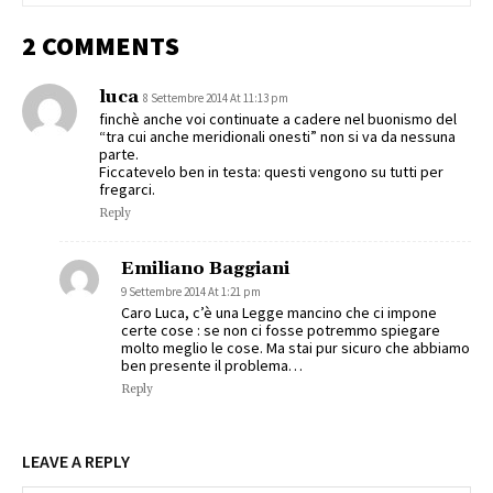
2 COMMENTS
luca
8 Settembre 2014 At 11:13 pm
finchè anche voi continuate a cadere nel buonismo del
“tra cui anche meridionali onesti” non si va da nessuna
parte.
Ficcatevelo ben in testa: questi vengono su tutti per
fregarci.
Reply
Emiliano Baggiani
9 Settembre 2014 At 1:21 pm
Caro Luca, c’è una Legge mancino che ci impone
certe cose : se non ci fosse potremmo spiegare
molto meglio le cose. Ma stai pur sicuro che abbiamo
ben presente il problema…
Reply
LEAVE A REPLY