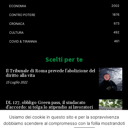
2002
ECONOMIA
1876
CONTRO POTERE
673
CRONACA
492
CULTURA
461
COVID & TIRANNIA
Scelti per te
Il Tribunale di Roma prevede l’abolizione del
diritto alla vita
15 Luglio 2022
DL 127, obbligo Green pass, il sindacato
d’accordo: si tolga lo stipendio ai lavoratori
23 Settembre 2021
Usiamo dei cookie in questo sito e per la sopravvivenza
dobbiamo scendere al compromesso con la follia mostrandoti