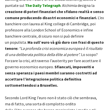
puntate sul
The Daily Telegraph
. Alchimia designa la
creazione di poteri finanziari che sfidano realtà e senso
comune producendo disastri economici e finanziari.
L’ex
banchiere con laurea al King college di Cambridge, poi
professore alla London School of Economics e infine
banchiere centrale, di sicuro non si può definire
un populista.
Ma sull’euro và giù duro con frasi di questo
tenore:
“La profonda crisi economica europea è il risultato
di una deliberata politica della élite al potere”.
Lo scopo?
Forzare la crisi, attraverso l’austerity per fare accettare il
governo economico europeo.
Sfiancati, impoveriti e
senza speranza i paesi membri saranno costretti ad
accettare l’integrazione politica definitiva
sottomettendosi a Bruxelles.
Secondo Lord King l’euro non è stato ciò che sembrava,
ma di fatto, una sorta di complotto ordito
delle élite europee che hanno manipolato i media e gli