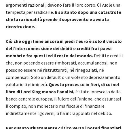
argomenti razionali, devono fare il loro corso. Ci vuole una
tempesta per sradicarle.
E soltanto dopo una catastrofe
che la razionalità prende il sopravvento e avvia la
ricostruzione.
Ciò che oggi tiene ancora in piedi l’euro è solo il vincolo
dell’interconnessione dei debiti e crediti fra i paesi
membri e fra questi ed il resto del mondo.
Debiti e crediti
che, non potendo essere rimborsati, accumulandosi, non
possono essere né ristrutturati, né rinegoziati, né
compensati. Solo un default o un violento deprezzamento
valutario li eliminerà.
Questo processo in fieri, di cui nel
libro di Lord King manca l’analisi,
è stato innescato dalla
banca centrale europea, il fulcro dell’unione, che assuntasi
il compito, non monetario ma fiscale di finanziare
indirettamente i governi, li ha intrappolati nel debito.
Per quanto giustamente critico verso i poteri finanziari,