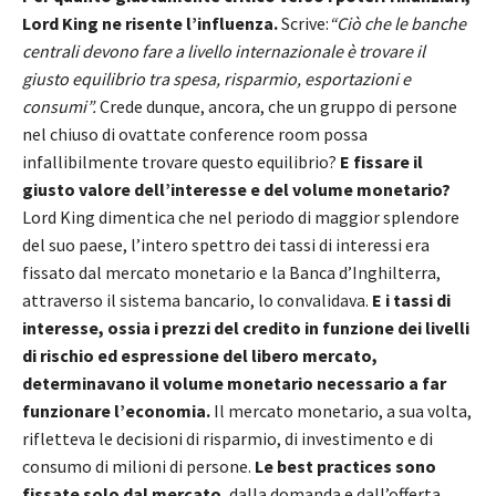
Lord King ne risente l’influenza.
Scrive:
“Ciò che le banche
centrali devono fare a livello internazionale è trovare il
giusto equilibrio tra spesa, risparmio, esportazioni e
consumi”.
Crede dunque, ancora, che un gruppo di persone
nel chiuso di ovattate conference room possa
infallibilmente trovare questo equilibrio?
E fissare il
giusto valore dell’interesse e del volume monetario?
Lord King dimentica che nel periodo di maggior splendore
del suo paese, l’intero spettro dei tassi di interessi era
fissato dal mercato monetario e la Banca d’Inghilterra,
attraverso il sistema bancario, lo convalidava.
E i tassi di
interesse, ossia i prezzi del credito in funzione dei livelli
di rischio ed espressione del libero mercato,
determinavano il volume monetario necessario a far
funzionare l’economia.
Il mercato monetario, a sua volta,
rifletteva le decisioni di risparmio, di investimento e di
consumo di milioni di persone.
Le best practices sono
fissate solo dal mercato
, dalla domanda e dall’offerta,