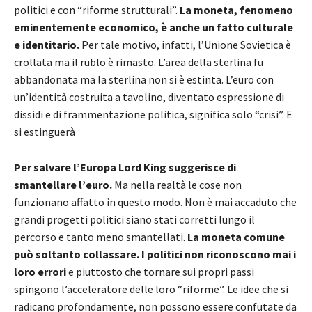
politici e con “riforme strutturali”.
La moneta, fenomeno
eminentemente economico, è anche un fatto culturale
e identitario.
Per tale motivo, infatti, l’Unione Sovietica è
crollata ma il rublo è rimasto. L’area della sterlina fu
abbandonata ma la sterlina non si è estinta. L’euro con
un’identità costruita a tavolino, diventato espressione di
dissidi e di frammentazione politica, significa solo “crisi”. E
si estinguerà
Per salvare l’Europa Lord King suggerisce di
smantellare l’euro.
Ma nella realtà le cose non
funzionano affatto in questo modo. Non è mai accaduto che
grandi progetti politici siano stati corretti lungo il
percorso e tanto meno smantellati.
La moneta comune
può soltanto collassare.
I politici non riconoscono mai i
loro errori
e piuttosto che tornare sui propri passi
spingono l’acceleratore delle loro “riforme”. Le idee che si
radicano profondamente, non possono essere confutate da