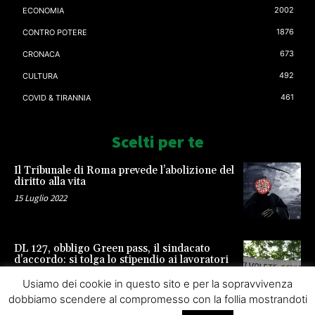
2002
ECONOMIA
1876
CONTRO POTERE
673
CRONACA
492
CULTURA
461
COVID & TIRANNIA
Scelti per te
Il Tribunale di Roma prevede l’abolizione del
diritto alla vita
15 Luglio 2022
DL 127, obbligo Green pass, il sindacato
d’accordo: si tolga lo stipendio ai lavoratori
23 Settembre 2021
Usiamo dei cookie in questo sito e per la sopravvivenza
dobbiamo scendere al compromesso con la follia mostrandoti