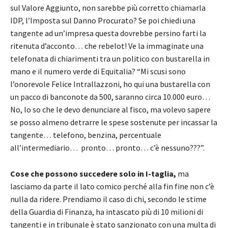
sul Valore Aggiunto, non sarebbe più corretto chiamarla
IDP, l’Imposta sul Danno Procurato? Se poi chiedi una
tangente ad un’impresa questa dovrebbe persino farti la
ritenuta d’acconto… che rebelot! Ve la immaginate una
telefonata di chiarimenti tra un politico con bustarella in
mano e il numero verde di Equitalia? “Mi scusi sono
l’onorevole Felice Intrallazzoni, ho qui una bustarella con
un pacco di banconote da 500, saranno circa 10.000 euro…
No, lo so che le devo denunciare al fisco, ma volevo sapere
se posso almeno detrarre le spese sostenute per incassar la
tangente… telefono, benzina, percentuale
all’intermediario… pronto… pronto… c’è nessuno???”.
Cose che possono succedere solo in I-taglia,
ma
lasciamo da parte il lato comico perché alla fin fine non c’è
nulla da ridere. Prendiamo il caso di chi, secondo le stime
della Guardia di Finanza, ha intascato più di 10 milioni di
tangenti e in tribunale è stato sanzionato con una multa di