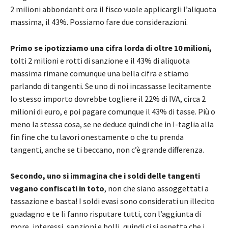
2 milioni abbondanti: ora il fisco vuole applicargli l’aliquota
massima, il 43%. Possiamo fare due considerazioni.
Primo se ipotizziamo una cifra lorda di oltre 10 milioni,
tolti 2 milioni e rotti di sanzione e il 43% di aliquota
massima rimane comunque una bella cifra e stiamo
parlando di tangenti. Se uno di noi incassasse lecitamente
lo stesso importo dovrebbe togliere il 22% di IVA, circa 2
milioni di euro, e poi pagare comunque il 43% di tasse. Più o
meno la stessa cosa, se ne deduce quindi che in I-taglia alla
fin fine che tu lavori onestamente o che tu prenda
tangenti, anche se ti beccano, non c’è grande differenza.
Secondo, uno si immagina che i soldi delle tangenti
vegano confiscati in toto
, non che siano assoggettati a
tassazione e basta! I soldi evasi sono considerati un illecito
guadagno e te li fanno risputare tutti, con l’aggiunta di
more, interessi, sanzioni e bolli, quindi ci si aspetta che i