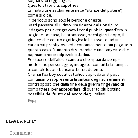
sognarsi di raggiungere.
Questo stato è al capolinea.
La malavita è saldamente nelle “stanze del potere”,
come si dice.
In pericolo sono solo le persone oneste.
Basti pensare all’ultimo Presidente del Consiglio:
indagato per aver gravato i conti pubblici quand’era in
Regione Toscana, ha promosso, pochi giorni dopo, il
giudice che contro ogni logica lo ha assolto, ad una
carica più prestigiosa ed economicamente più pagata: in
questo caso l’aumento di stipendio è una tangente che
paghiamo noi incolpevoli cittadini.
Per tacere dell’altro scandalo che riguarda sempre il
medesimo personaggio, indagato, con tutta la famiglia
al completo, per bancarotta fraudolenta.
Oramai l’ex boy scout cattolico approdato al post-
comunismo rappresenta la sintesi degli schieramenti
contrapposti che dalla fine della guerra fingevano di
combattersi per appropriarsi di quanto più bottino
possibile del frutto del lavoro degli italiani.
Reply
LEAVE A REPLY