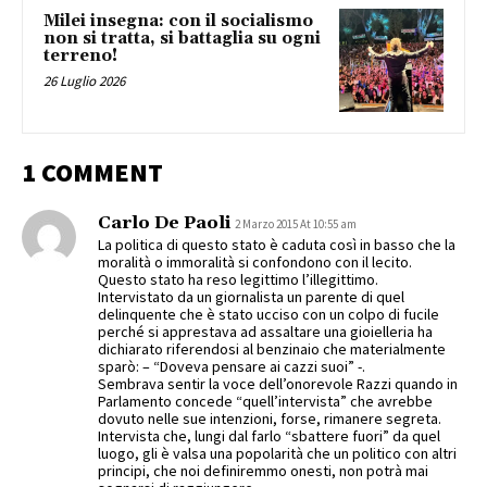
Milei insegna: con il socialismo
non si tratta, si battaglia su ogni
terreno!
26 Luglio 2026
1 COMMENT
Carlo De Paoli
2 Marzo 2015 At 10:55 am
La politica di questo stato è caduta così in basso che la
moralità o immoralità si confondono con il lecito.
Questo stato ha reso legittimo l’illegittimo.
Intervistato da un giornalista un parente di quel
delinquente che è stato ucciso con un colpo di fucile
perché si apprestava ad assaltare una gioielleria ha
dichiarato riferendosi al benzinaio che materialmente
sparò: – “Doveva pensare ai cazzi suoi” -.
Sembrava sentir la voce dell’onorevole Razzi quando in
Parlamento concede “quell’intervista” che avrebbe
dovuto nelle sue intenzioni, forse, rimanere segreta.
Intervista che, lungi dal farlo “sbattere fuori” da quel
luogo, gli è valsa una popolarità che un politico con altri
principi, che noi definiremmo onesti, non potrà mai