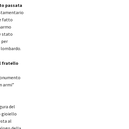
rto passata
stamentario
e fatto
 marmo
è stato
 per
o lombardo.
 fratello
l monumento
n armi”
gura del
 gioiello
sta al
alogo della