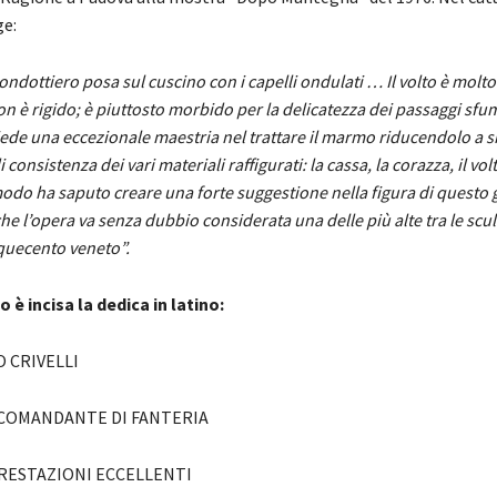
ge:
condottiero posa sul cuscino con i capelli ondulati … Il volto è mol
n è rigido; è piuttosto morbido per la delicatezza dei passaggi sfum
ede una eccezionale maestria nel trattare il marmo riducendolo a si
i consistenza dei vari materiali raffigurati: la cassa, la corazza, il volt
odo ha saputo creare una forte suggestione nella figura di questo 
he l’opera va senza dubbio considerata una delle più alte tra le scu
quecento veneto”.
 è incisa la dedica in latino:
 CRIVELLI
COMANDANTE DI FANTERIA
PRESTAZIONI ECCELLENTI