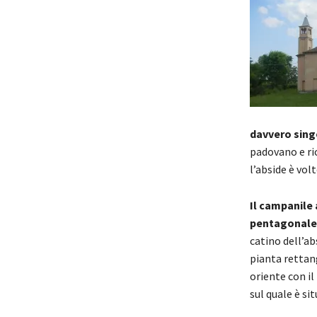
davvero sing
padovano e ri
l’abside è vol
Il campanile 
pentagonale
catino dell’ab
pianta rettan
oriente con il
sul quale è si