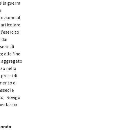
ella guerra
a
troviamo al
 particolare
l’esercito
 dai
serie di
; alla fine
ta aggregato
zzo nella
 pressi di
amento di
assedi e
zzo, Rovigo
er la sua
condo