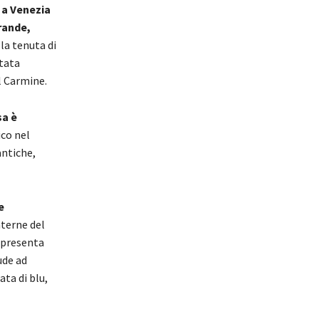
 a Venezia
rande,
la tenuta di
tata
el Carmine.
sa è
ico nel
antiche,
e
nterne del
o presenta
ude ad
ta di blu,