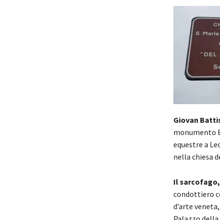
Giovan Batti
monumento Bri
equestre a Le
nella chiesa de
Il sarcofago
condottiero co
d’arte veneta
Palazzo della