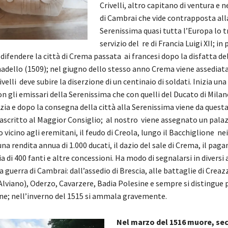
Crivelli, altro capitano di ventura e n
di Cambrai che vide contrapposta all
Serenissima quasi tutta l’Europa lo 
servizio del re di Francia Luigi XII; in
difendere la città di Crema passata ai francesi dopo la disfatta del
adello (1509); nel giugno dello stesso anno Crema viene assediata
velli deve subire la diserzione di un centinaio di soldati. Inizia una 
on gli emissari della Serenissima che con quelli del Ducato di Milano
zia e dopo la consegna della città alla Serenissima viene da ques
 ascritto al Maggior Consiglio; al nostro viene assegnato un pala
o vicino agli eremitani, il feudo di Creola, lungo il Bacchiglione nei
a rendita annua di 1.000 ducati, il dazio del sale di Crema, il pag
di 400 fanti e altre concessioni. Ha modo di segnalarsi in diversi 
a guerra di Cambrai: dall’assedio di Brescia, alle battaglie di Crea
Alviano), Oderzo, Cavarzere, Badia Polesine e sempre si distingue p
e; nell’inverno del 1515 si ammala gravemente.
Nel marzo del 1516 muore, se