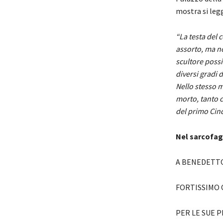
mostra si leg
“La testa del 
assorto, ma no
scultore possi
diversi gradi d
Nello stesso m
morto, tanto c
del primo Cin
Nel sarcofago
A BENEDETTO
FORTISSIMO 
PER LE SUE 