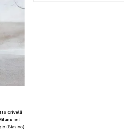
to Crivelli
Milano
nel
gio (Biasino)