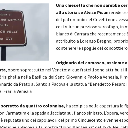
Una chiesetta che non sarebbe ce
alla storia se Alvise Pisani
erede te
del patrimonio del Crivelli non avess
costruire un prezioso sarcofago, in
bianco di Carrara che recentemente 
attribuito a Lorenzo Bregno, proprio
contenere le spoglie del condottier
Originario del comasco, assieme al
sta
, operò soprattutto nel Veneto: ai due fratelli sono attribuiti il
sighella nella Basilica dei Santi Giovanni e Paolo a Venezia, i
onardo da Prato al Santo a Padova e la statua “Benedetto Pesaro i
i Frari a Venezia.
, sorretto da quattro colonnine,
ha scolpita nella copertura la fi
n l’armatura e la spada allacciata sul fianco sinistro. L’opera, vero
, è reputata uno dei capolavori del primo Cinquecento e venne espo
 Ragione a Padova alla mostra “Dopo Mantegna” del 1976. Nel cat