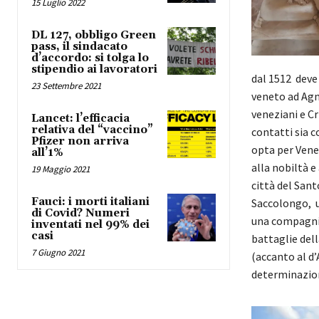
15 Luglio 2022
DL 127, obbligo Green
pass, il sindacato
d’accordo: si tolga lo
stipendio ai lavoratori
dal 1512 deve 
23 Settembre 2021
veneto ad Agn
veneziani e Cri
Lancet: l’efficacia
relativa del “vaccino”
contatti sia c
Pfizer non arriva
opta per Vene
all’1%
alla nobiltà e
19 Maggio 2021
città del Sant
Fauci: i morti italiani
Saccolongo, un
di Covid? Numeri
una compagnia 
inventati nel 99% dei
casi
battaglie dell
7 Giugno 2021
(accanto al d’
determinazion