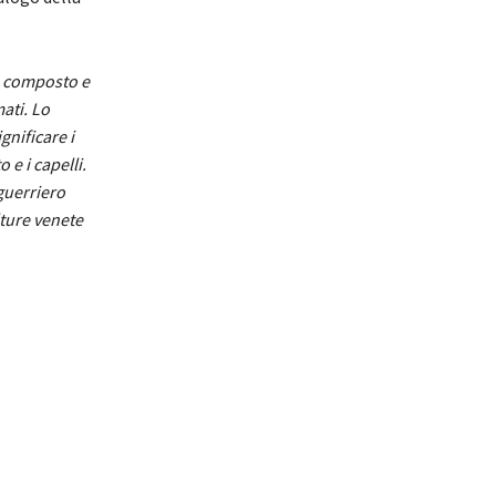
to composto e
ati. Lo
gnificare i
o e i capelli.
guerriero
lture venete