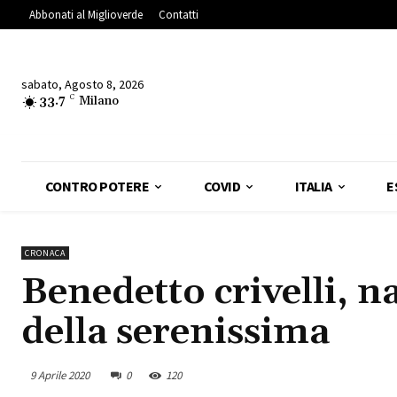
Abbonati al Miglioverde
Contatti
sabato, Agosto 8, 2026
33.7
C
Milano
CONTRO POTERE
COVID
ITALIA
E
CRONACA
Benedetto crivelli, n
della serenissima
9 Aprile 2020
0
120