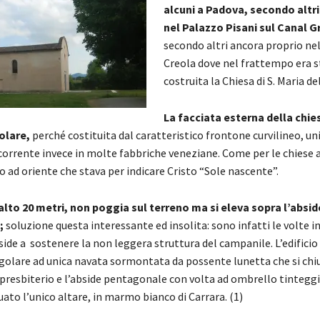
alcuni a Padova, secondo altri
nel Palazzo Pisani sul Canal G
secondo altri ancora proprio nel
Creola dove nel frattempo era s
costruita la Chiesa di S. Maria d
La facciata esterna della chie
olare,
perché costituita dal caratteristico frontone curvilineo, un
corrente invece in molte fabbriche veneziane. Come per le chiese 
to ad oriente che stava per indicare Cristo “Sole nascente”.
alto 20 metri, non poggia sul terreno ma si eleva sopra l’absid
;
soluzione questa interessante ed insolita: sono infatti le volte i
side a sostenere la non leggera struttura del campanile. L’edifici
golare ad unica navata sormontata da possente lunetta che si chi
 presbiterio e l’abside pentagonale con volta ad ombrello tinteggia
tuato l’unico altare, in marmo bianco di Carrara. (1)