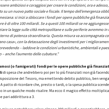
sere ambiziosi e coraggiosi per creare le condizioni, ora e adesso,
o su un nuovo patto sociale e fiscale. Il tempo dell’emergenza obbl
nesiana: si inizi a sbloccare i fondi per opere pubbliche già finanzia
 è di oltre 100 miliardi. Se a questi 100 miliardi se ne aggiungesser
ziare la legge sulle città metropolitane e sulle periferie avremmo i
terno di potenza straordinaria. Questa misura va accompagnata c
no casa», con la detassazione degli investimenti per i migliorament
prevedendo – laddove le condizioni urbanistiche, ambientali e paes
 – anche l’aumento delle cubature.”
amosi (o famigerati) fondi per le opere pubbliche già finanzia
li
di spesa che andrebbero poi per lo più finanziati non già facendo
 disposizione del Tesoro, ma emettendo debito pubblico, ben venga
A patto di ricordare che, presto o tardi, o la spesa pubblica scende
 in un qualche modo risalire. Ma ecco il magico effetto moltiplica
 pari addirittura a 3.