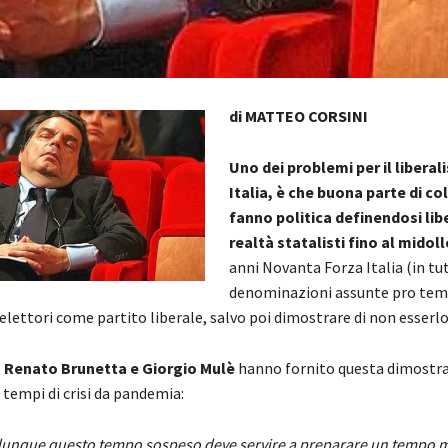
di MATTEO CORSINI
Uno dei problemi per il liberal
Italia, è che buona parte di co
fanno politica definendosi libe
realtà statalisti fino al midoll
anni Novanta Forza Italia (in tut
denominazioni assunte pro temp
elettori come partito liberale, salvo poi dimostrare di non esserlo
 Renato Brunetta e Giorgio Mulè
hanno fornito questa dimostra
 tempi di crisi da pandemia:
dunque questo tempo sospeso deve servire a preparare un tempo m