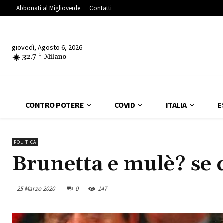
Abbonati al Miglioverde
Contatti
giovedì, Agosto 6, 2026
32.7
C
Milano
CONTRO POTERE
COVID
ITALIA
E
POLITICA
Brunetta e mulè? se 
25 Marzo 2020
0
147