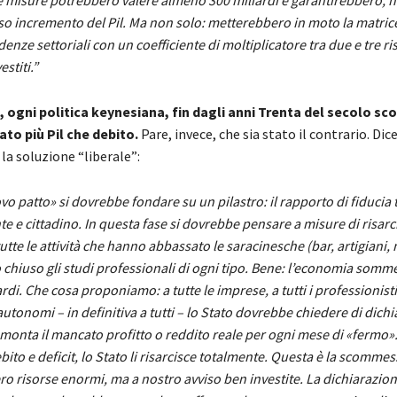
e misure potrebbero valere almeno 300 miliardi e garantirebbero, 
o incremento del Pil. Ma non solo: metterebbero in moto la matrice
enze settoriali con un coefficiente di moltiplicatore tra due e tre ri
estiti.”
, ogni politica keynesiana, fin dagli anni Trenta del secolo sc
to più Pil che debito.
Pare, invece, che sia stato il contrario. Dic
 la soluzione “liberale”:
vo patto» si dovrebbe fondare su un pilastro: il rapporto di fiducia 
e e cittadino. In questa fase si dovrebbe pensare a misure di risar
utte le attività che hanno abbassato le saracinesche (bar, artigiani,
chiuso gli studi professionali di ogni tipo. Bene: l’economia somme
rdi. Che cosa proponiamo: a tutte le imprese, a tutti i professionisti, 
autonomi – in definitiva a tutti – lo Stato dovrebbe chiedere di dichi
onta il mancato profitto o reddito reale per ogni mese di «fermo»
ito e deficit, lo Stato li risarcisce totalmente. Questa è la scommes
o risorse enormi, ma a nostro avviso ben investite. La dichiarazion