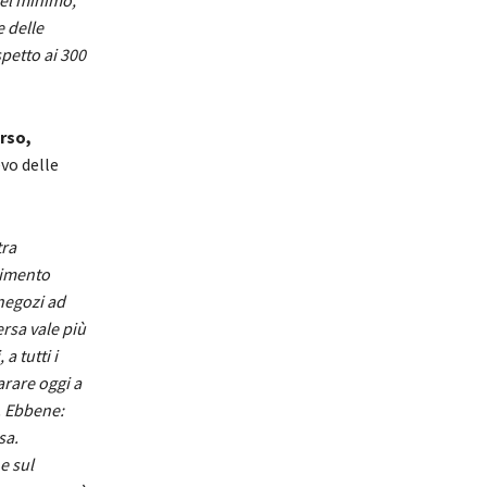
nel minimo,
 delle
spetto ai 300
orso,
evo delle
tra
cimento
 negozi ad
rsa vale più
a tutti i
arare oggi a
. Ebbene:
sa.
e sul