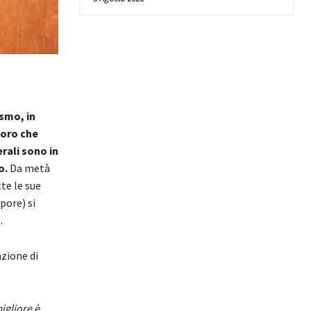
ismo, in
loro che
rali sono in
o.
Da metà
te le sue
ore) si
.
zione di
igliore è