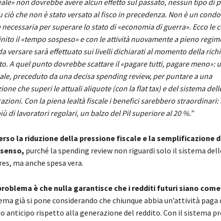
eale» non dovrebbe avere alcun effetto sul passato, nessun tipo di p
u ciò che non è stato versato al fisco in precedenza. Non è un cond
 necessaria per superare lo stato di «economia di guerra». Ecco le c
inito il «tempo sospeso» e con le attività nuovamente a pieno regime,
 da versare sarà effettuato sui livelli dichiarati al momento della richi
to. A quel punto dovrebbe scattare il «pagare tutti, pagare meno»:
cale, preceduto da una decisa spending review, per puntare a una
ione che superi le attuali aliquote (con la flat tax) e del sistema del
razioni. Con la piena lealtà fiscale i benefici sarebbero straordinari
più di lavoratori regolari, un balzo del Pil superiore al 20 %.”
rso la riduzione della pressione fiscale e la semplificazione 
 senso,
purché la spending review non riguardi solo il sistema del
res, ma anche spesa vera.
 problema è che nulla garantisce che i redditi futuri siano come 
ema già si pone considerando che chiunque abbia un’attività paga d
o anticipo rispetto alla generazione del reddito. Con il sistema p