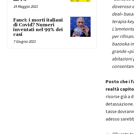
doveroso es
19 Maggio 2021
deal» basat
Fauci: i morti italiani
terapia key
di Covid? Numeri
L’ammontare
inventati nel 99% dei
casi
per rifinan
7 Giugno 2021
bazooka in
grande «pia
abitazioni 
consentano
Posto che i f
realtà capito
risorse già a
detassazione. 
tasse dovranno
adesso sarebbe