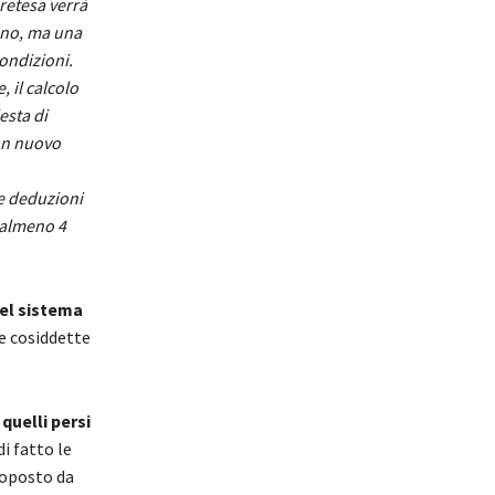
retesa verrà
ono, ma una
ondizioni.
 il calcolo
esta di
 un nuovo
le deduzioni
: almeno 4
del sistema
le cosiddette
quelli persi
i fatto le
roposto da