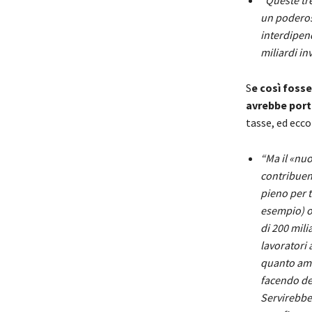
“Queste tr
un poderos
interdipend
miliardi inv
S
e così fosse
avrebbe porta
tasse, ed ecco
“Ma il «nuo
contribuent
pieno per t
esempio) o 
di 200 milia
lavoratori 
quanto amm
facendo deb
Servirebber