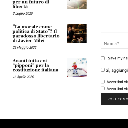
per un futuro di
libertà
3 Luglio 2026
“La morale come
politica di Stato”? Il
Comment:
paradosso libertario
di Javier Milei
23 Maggio 2026
Save my nam
Avanti tutta coi
“pipponi” per la
costituzione italiana
Sì, aggiungim
16 Aprile 2026
Avvertimi vi
Avvertimi vi