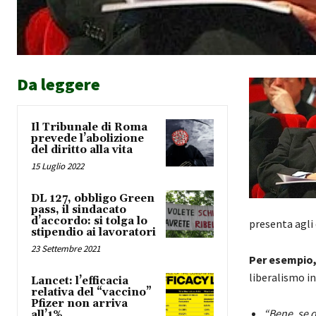
Da leggere
Il Tribunale di Roma
prevede l’abolizione
del diritto alla vita
15 Luglio 2022
DL 127, obbligo Green
pass, il sindacato
d’accordo: si tolga lo
presenta agli 
stipendio ai lavoratori
23 Settembre 2021
Per esempio,
liberalismo in
Lancet: l’efficacia
relativa del “vaccino”
Pfizer non arriva
“Bene, se 
all’1%