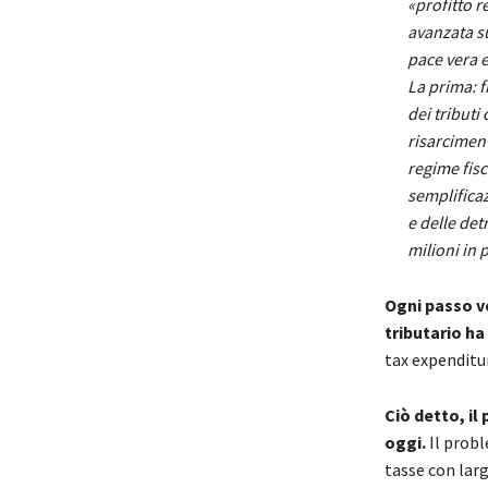
«profitto r
avanzata s
pace vera e
La prima: f
dei tributi
risarcimen
regime fis
semplificaz
e delle det
milioni in 
Ogni passo ve
tributario ha
tax expenditu
Ciò detto, il
oggi.
Il probl
tasse con larg