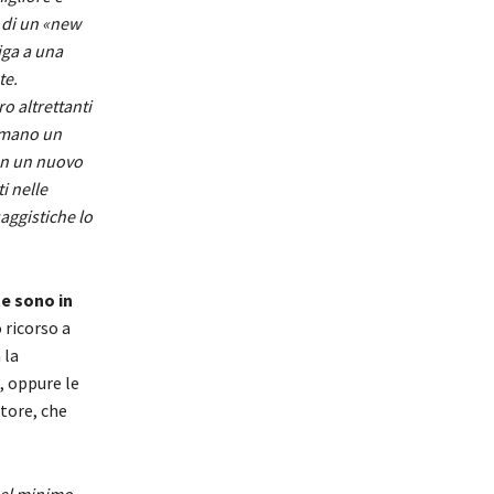
 di un «new
iga a una
te.
o altrettanti
n mano un
on un nuovo
i nelle
aggistiche lo
te sono in
 ricorso a
 la
, oppure le
tore, che