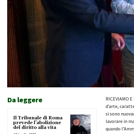
Da leggere
RICEVIAMO E P
d’arte, carat
si sono nuova
Il Tribunale di Roma
lavorare in ma
prevede l’abolizione
del diritto alla vita
quando l’Ammi