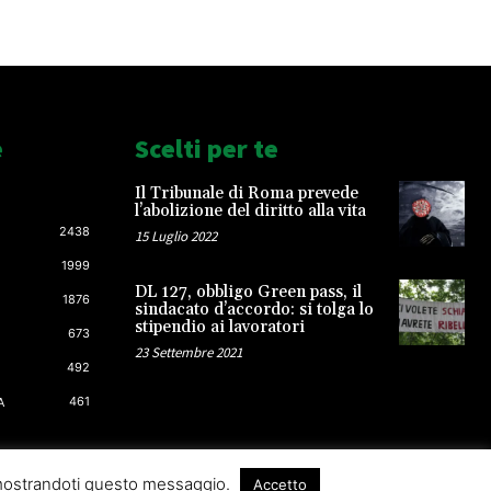
e
Scelti per te
Il Tribunale di Roma prevede
l’abolizione del diritto alla vita
2438
15 Luglio 2022
1999
DL 127, obbligo Green pass, il
1876
sindacato d’accordo: si tolga lo
stipendio ai lavoratori
673
23 Settembre 2021
492
461
A
 mostrandoti questo messaggio.
Accetto