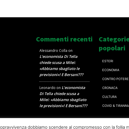
Commenti recenti
Categori
popolari
Alessandro Colla
on
L’economista Di Tella
ESTERI
chiede scusa a Milei:
«Abbiamo sbagliato le
ECONOMIA
previsioni»! E Bersani???
CONTRO POTERE
L’economista
Leonardo
on
CRONACA
Di Tella chiede scusa a
CULTURA
Milei: «Abbiamo sbagliato
le previsioni»! E Bersani???
COVID & TIRANNI
a sopravvivenza dobbiamo scendere al compromesso con la follia