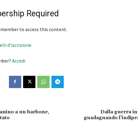
rship Required
 member to access this content.
velli d’iscrizione
mber?
Accedi
anino a un barbone,
Dalla guerra in 
tato
guadagnando l’indip