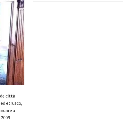
de città
 ed etrusco,
inuare a
l 2009