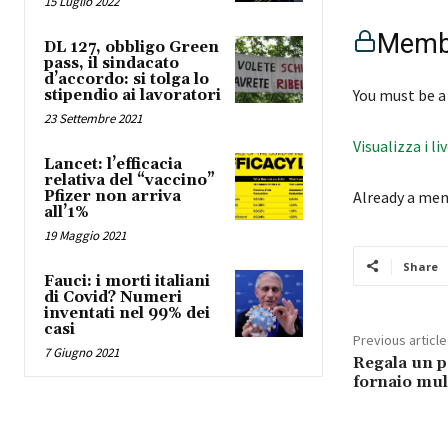
15 Luglio 2022
Membe
DL 127, obbligo Green
pass, il sindacato
d’accordo: si tolga lo
You must be a
stipendio ai lavoratori
23 Settembre 2021
Visualizza i li
Lancet: l’efficacia
relativa del “vaccino”
Pfizer non arriva
Already a me
all’1%
19 Maggio 2021
Share
Fauci: i morti italiani
di Covid? Numeri
inventati nel 99% dei
casi
Previous article
7 Giugno 2021
Regala un p
fornaio mul