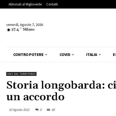
Abbonati al Miglioverde
Contatti
venerdì, Agosto 7, 2026
27.4
C
Milano
CONTRO POTERE
COVID
ITALIA
E
VOCI DAL TERRITORIO
Storia longobarda: c
un accordo
10 Agosto 2012
0
60