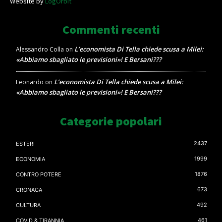
Website by
LogOrbit
Commenti recenti
L’economista Di Tella chiede scusa a Milei:
Alessandro Colla
on
«Abbiamo sbagliato le previsioni»! E Bersani???
L’economista Di Tella chiede scusa a Milei:
Leonardo
on
«Abbiamo sbagliato le previsioni»! E Bersani???
Categorie popolari
2437
ESTERI
1999
ECONOMIA
1876
CONTRO POTERE
673
CRONACA
492
CULTURA
461
COVID & TIRANNIA