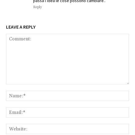
passa l’idea le cose possono cambiare..
Reply
LEAVE A REPLY
Comment:
Na
Ema
Web