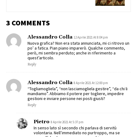
3 COMMENTS
Alessandro Colla
12 Aprile 2021 At 8:04 pm
Nuova grafica? Non era stata annunciata, mi ci ritrovo un
po’ a fatica. Pian piano imparerò. Qualche commento,
però, mi sembra perduto; anche in riferimento a
quest’articolo.
Reply
Alessandro Colla
8 Aprile 2021 At 12:00 pm
“Togliamogliela”, “non lasciamogliela gestire”, “da chi li
mandiamo”. Abbiamo il potere per togliere, impedire
gestioni e inviare persone nei posti giusti?
Reply
Pietro
8 Aprile 2021 At 5:37 pm
In senso lato sì secondo chi parlava di servitù
volontaria. Nell’immediato no purtroppo, ma se