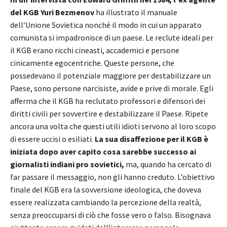
del KGB Yuri Bezmenov
ha illustrato il manuale
dell’Unione Sovietica nonché il modo in cui un apparato
comunista si impadronisce di un paese. Le reclute ideali per
il KGB erano ricchi cineasti, accademici e persone
cinicamente egocentriche. Queste persone, che
possedevano il potenziale maggiore per destabilizzare un
Paese, sono persone narcisiste, avide e prive di morale. Egli
afferma che il KGB ha reclutato professori e difensori dei
diritti civili per sovvertire e destabilizzare il Paese. Ripete
ancora una volta che questi utili idioti servono al loro scopo
di essere uccisi o esiliati.
La sua disaffezione per il KGB è
iniziata dopo aver capito cosa sarebbe successo ai
giornalisti indiani pro sovietici,
ma, quando ha cercato di
far passare il messaggio, non gli hanno creduto. L’obiettivo
finale del KGB era la sovversione ideologica, che doveva
essere realizzata cambiando la percezione della realtà,
senza preoccuparsi di ciò che fosse vero o falso. Bisognava