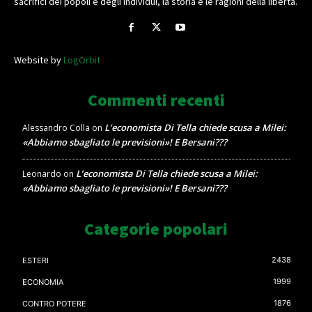
sacrifici dei popoli e degli individui, la storia e le ragioni della libertà.
Website by
LogOrbit
Commenti recenti
L’economista Di Tella chiede scusa a Milei:
Alessandro Colla
on
«Abbiamo sbagliato le previsioni»! E Bersani???
L’economista Di Tella chiede scusa a Milei:
Leonardo
on
«Abbiamo sbagliato le previsioni»! E Bersani???
Categorie popolari
2438
ESTERI
1999
ECONOMIA
1876
CONTRO POTERE