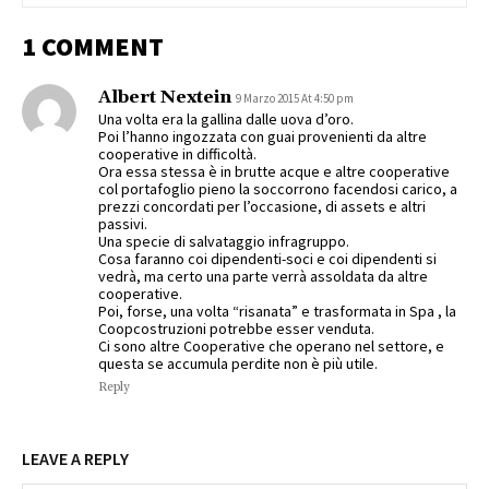
1 COMMENT
Albert Nextein
9 Marzo 2015 At 4:50 pm
Una volta era la gallina dalle uova d’oro.
Poi l’hanno ingozzata con guai provenienti da altre
cooperative in difficoltà.
Ora essa stessa è in brutte acque e altre cooperative
col portafoglio pieno la soccorrono facendosi carico, a
prezzi concordati per l’occasione, di assets e altri
passivi.
Una specie di salvataggio infragruppo.
Cosa faranno coi dipendenti-soci e coi dipendenti si
vedrà, ma certo una parte verrà assoldata da altre
cooperative.
Poi, forse, una volta “risanata” e trasformata in Spa , la
Coopcostruzioni potrebbe esser venduta.
Ci sono altre Cooperative che operano nel settore, e
questa se accumula perdite non è più utile.
Reply
LEAVE A REPLY