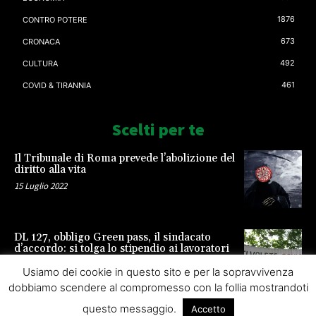
1876
CONTRO POTERE
673
CRONACA
492
CULTURA
461
COVID & TIRANNIA
Scelti per te
Il Tribunale di Roma prevede l’abolizione del
diritto alla vita
15 Luglio 2022
DL 127, obbligo Green pass, il sindacato
d’accordo: si tolga lo stipendio ai lavoratori
23 Settembre 2021
Usiamo dei cookie in questo sito e per la sopravvivenza
dobbiamo scendere al compromesso con la follia mostrandoti
questo messaggio.
Accetto