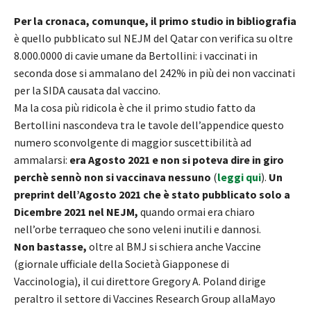
Per la cronaca, comunque, il primo studio in bibliografia
è quello pubblicato sul NEJM del Qatar con verifica su oltre
8.000.0000 di cavie umane da Bertollini: i vaccinati in
seconda dose si ammalano del 242% in più dei non vaccinati
per la SIDA causata dal vaccino.
Ma la cosa più ridicola è che il primo studio fatto da
Bertollini nascondeva tra le tavole dell’appendice questo
numero sconvolgente di maggior suscettibilità ad
ammalarsi:
era Agosto 2021 e non si poteva dire in giro
perchè sennò non si vaccinava nessuno
(
leggi qui
).
Un
preprint dell’Agosto 2021 che è stato pubblicato solo a
Dicembre 2021 nel NEJM,
quando ormai era chiaro
nell’orbe terraqueo che sono veleni inutili e dannosi.
Non bastasse,
oltre al BMJ si schiera anche Vaccine
(giornale ufficiale della Società Giapponese di
Vaccinologia), il cui direttore Gregory A. Poland dirige
peraltro il settore di Vaccines Research Group allaMayo