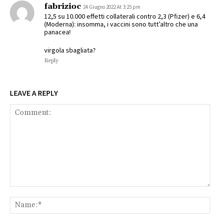
fabrizioc
24 Giugno 2022 At 3:25 pm
12,5 su 10.000 effetti collaterali contro 2,3 (Pfizer) e 6,4
(Moderna): insomma, i vaccini sono tutt’altro che una
panacea!
virgola sbagliata?
Reply
LEAVE A REPLY
Comment:
Na