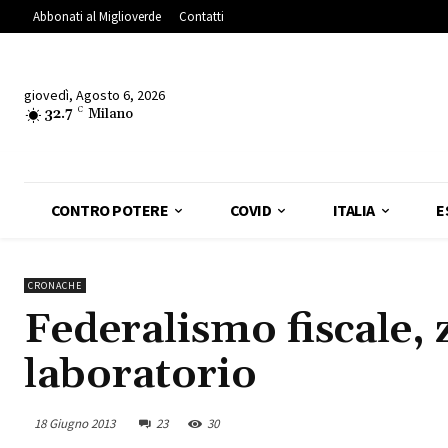
Abbonati al Miglioverde
Contatti
giovedì, Agosto 6, 2026
32.7
C
Milano
CONTRO POTERE
COVID
ITALIA
E
CRONACHE
Federalismo fiscale, z
laboratorio
18 Giugno 2013
23
30