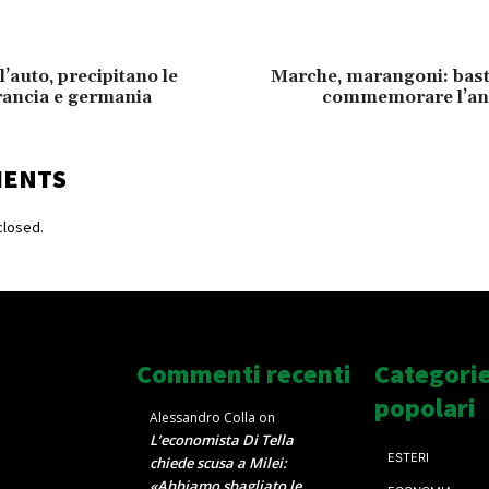
’auto, precipitano le
Marche, marangoni: bast
francia e germania
commemorare l’an
MENTS
losed.
Commenti recenti
Categori
popolari
Alessandro Colla
on
L’economista Di Tella
ESTERI
chiede scusa a Milei:
«Abbiamo sbagliato le