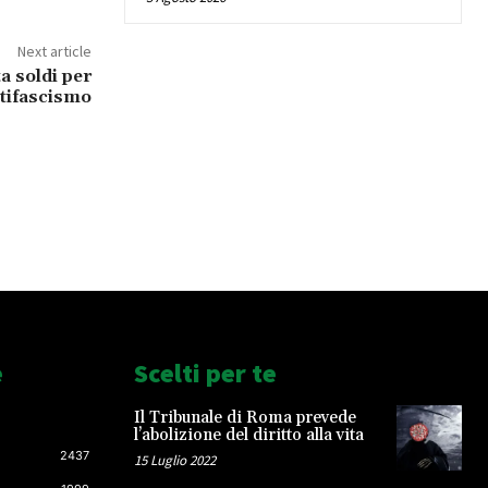
Next article
a soldi per
tifascismo
e
Scelti per te
Il Tribunale di Roma prevede
l’abolizione del diritto alla vita
2437
15 Luglio 2022