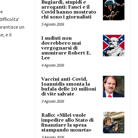
Bugiardi, stupidi e
arroganti: Fauci e il
 e
Covid hanno mostrato
chi sono i giornalisti
ifficolta’
5 Agosto 2026
arantisce un
, e il
I sudisti non
dovrebbero mai
vergognarsi di
ammirare Robert E.
Lee
4 Agosto 2026
Vaccini anti-Covid,
Ioannidis smonta la
bufala delle 20 milioni
di vite salvate
3 Agosto 2026
Rallo: «Milei vuole
impedire allo Stato di
finanziare la spesa
stampando moneta»
3 Agosto 2026