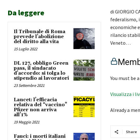
Da leggere
di GIORGIO CA
federalismo, i
economiche e s
Il Tribunale di Roma
rilancio stabi
prevede l’abolizione
del diritto alla vita
Veneto…
15 Luglio 2022
Membe
DL 127, obbligo Green
pass, il sindacato
d’accordo: si tolga lo
You must be a
stipendio ai lavoratori
23 Settembre 2021
Visualizza i li
Lancet: l’efficacia
relativa del “vaccino”
Pfizer non arriva
Already a me
all’1%
19 Maggio 2021
Share
Fauci: i morti italiani