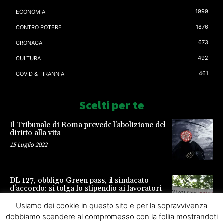
1999
ECONOMIA
1876
CONTRO POTERE
673
CRONACA
492
CULTURA
461
COVID & TIRANNIA
Scelti per te
Il Tribunale di Roma prevede l’abolizione del
diritto alla vita
15 Luglio 2022
DL 127, obbligo Green pass, il sindacato
d’accordo: si tolga lo stipendio ai lavoratori
23 Settembre 2021
Usiamo dei cookie in questo sito e per la sopravvivenza
dobbiamo scendere al compromesso con la follia mostrandoti