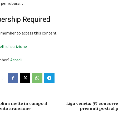
 per rubarsi…
rship Required
 member to access this content.
velli d’iscrizione
mber?
Accedi
olina mette in campo il
Liga veneta: 97 concorren
nto arancione
presunti posti al