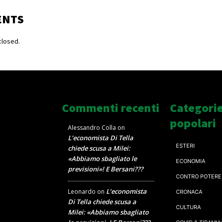
ENTS
losed.
Commenti recenti
Categori
popolari
Alessandro Colla
on
L’economista Di Tella
ESTERI
chiede scusa a Milei:
«Abbiamo sbagliato le
ECONOMIA
previsioni»! E Bersani???
CONTRO POTERE
L’economista
Leonardo
on
CRONACA
Di Tella chiede scusa a
CULTURA
Milei: «Abbiamo sbagliato