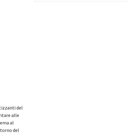
tizzanti del
ntare alle
lema al
ntorno del