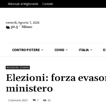
Abbonati al Miglioverde
Contatti
venerdì, Agosto 7, 2026
30.5
C
Milano
CONTRO POTERE
COVID
ITALIA
E
RASSEGNE STAMPA
Elezioni: forza evaso
ministero
5 Gennaio 2013
7
61