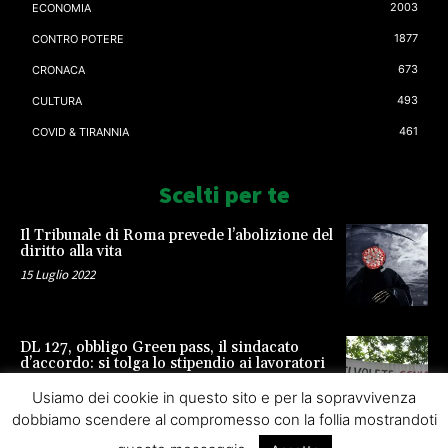
2003
ECONOMIA
1877
CONTRO POTERE
673
CRONACA
493
CULTURA
461
COVID & TIRANNIA
Scelti per te
Il Tribunale di Roma prevede l’abolizione del
diritto alla vita
15 Luglio 2022
DL 127, obbligo Green pass, il sindacato
d’accordo: si tolga lo stipendio ai lavoratori
23 Settembre 2021
Usiamo dei cookie in questo sito e per la sopravvivenza
dobbiamo scendere al compromesso con la follia mostrandoti