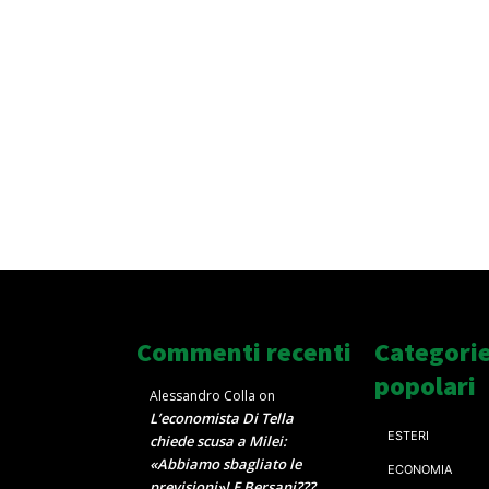
Commenti recenti
Categori
popolari
Alessandro Colla
on
L’economista Di Tella
ESTERI
chiede scusa a Milei:
«Abbiamo sbagliato le
ECONOMIA
previsioni»! E Bersani???