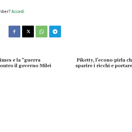
mber?
Accedi
mes e la “guerra
Piketty, l’econo-pirla c
ontro il governo Milei
sparire i ricchi e portare