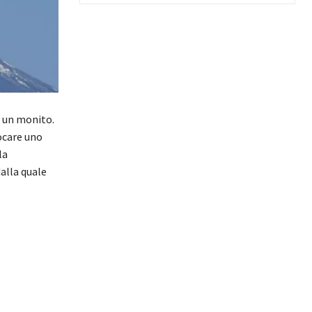
 un monito.
ocare uno
la
alla quale