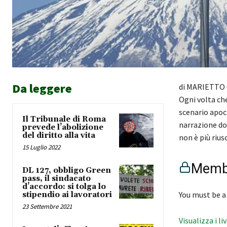
Da leggere
di MARIETTO C
Ogni volta ch
scenario apoc
Il Tribunale di Roma
narrazione do
prevede l’abolizione
del diritto alla vita
non è più rius
15 Luglio 2022
Membe
DL 127, obbligo Green
pass, il sindacato
d’accordo: si tolga lo
You must be a
stipendio ai lavoratori
23 Settembre 2021
Visualizza i li