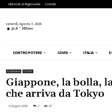
Abbonati al Miglioverde
Contatti
venerdì, Agosto 7, 2026
31.6
C
Milano
CONTRO POTERE
COVID
ITALIA
E
ECONOMIA
ESTERI
Giappone, la bolla, la
che arriva da Tokyo
9 Giugno 2026
0
87