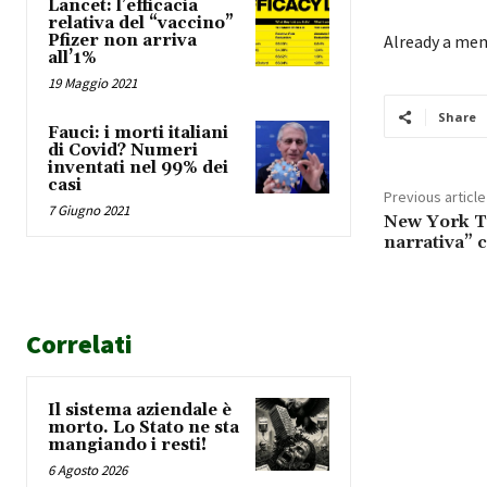
Lancet: l’efficacia
relativa del “vaccino”
Pfizer non arriva
Already a me
all’1%
19 Maggio 2021
Share
Fauci: i morti italiani
di Covid? Numeri
inventati nel 99% dei
casi
Previous article
7 Giugno 2021
New York Ti
narrativa” c
Correlati
Il sistema aziendale è
morto. Lo Stato ne sta
mangiando i resti!
6 Agosto 2026