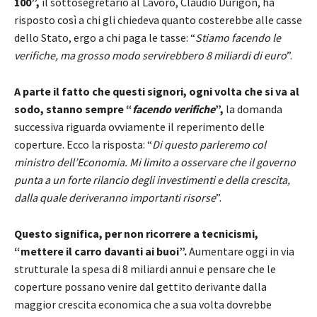
100”,
il sottosegretario al Lavoro, Claudio Durigon, ha
risposto così a chi gli chiedeva quanto costerebbe alle casse
dello Stato, ergo a chi paga le tasse: “
Stiamo facendo le
verifiche, ma grosso modo servirebbero 8 miliardi di euro
”.
A parte il fatto che questi signori, ogni volta che si va al
sodo, stanno sempre “
facendo verifiche
”,
la domanda
successiva riguarda ovviamente il reperimento delle
coperture. Ecco la risposta: “
Di questo parleremo col
ministro dell’Economia. Mi limito a osservare che il governo
punta a un forte rilancio degli investimenti e della crescita,
dalla quale deriveranno importanti risorse
”.
Questo significa, per non ricorrere a tecnicismi,
“mettere il carro davanti ai buoi”.
Aumentare oggi in via
strutturale la spesa di 8 miliardi annui e pensare che le
coperture possano venire dal gettito derivante dalla
maggior crescita economica che a sua volta dovrebbe