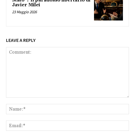
Stato”? Il paradosso libertario di
Javier Milei
23 Maggio 2026
LEAVE A REPLY
Comment:
Na
Ema