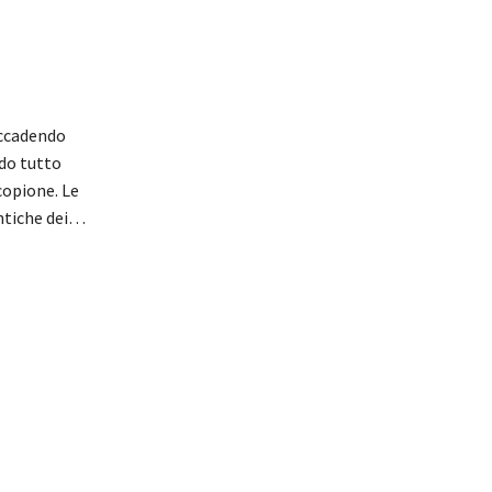
accadendo
ndo tutto
copione. Le
antiche dei…