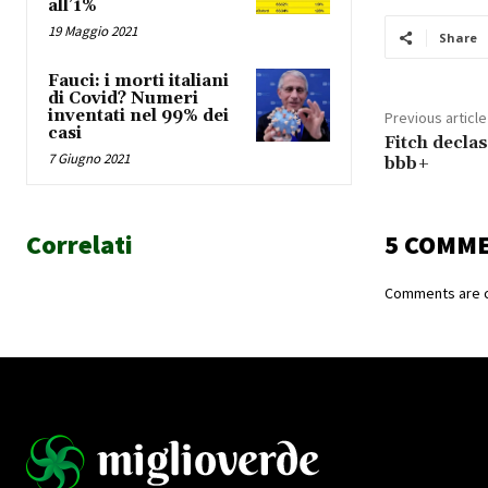
all’1%
19 Maggio 2021
Share
Fauci: i morti italiani
di Covid? Numeri
inventati nel 99% dei
Previous article
casi
Fitch declas
7 Giugno 2021
bbb+
Correlati
5 COMM
Comments are c