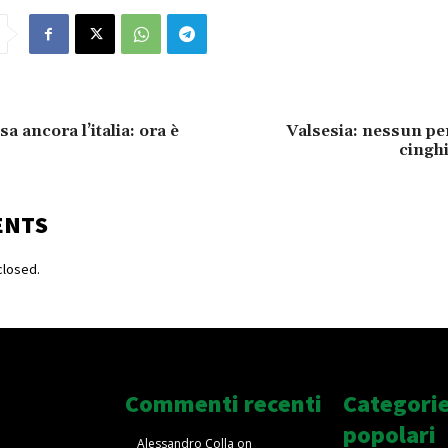
sa ancora l’italia: ora è
Valsesia: nessun per
cinghi
ENTS
losed.
Commenti recenti
Categori
popolari
Alessandro Colla
on