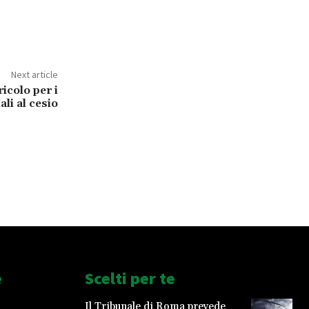
Next article
icolo per i
ali al cesio
e
Scelti per te
Il Tribunale di Roma prevede