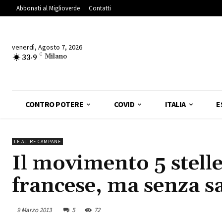
Abbonati al Miglioverde
Contatti
venerdì, Agosto 7, 2026
33.9
C
Milano
CONTRO POTERE
COVID
ITALIA
E
LE ALTRE CAMPANE
Il movimento 5 stell
francese, ma senza 
9 Marzo 2013
5
72