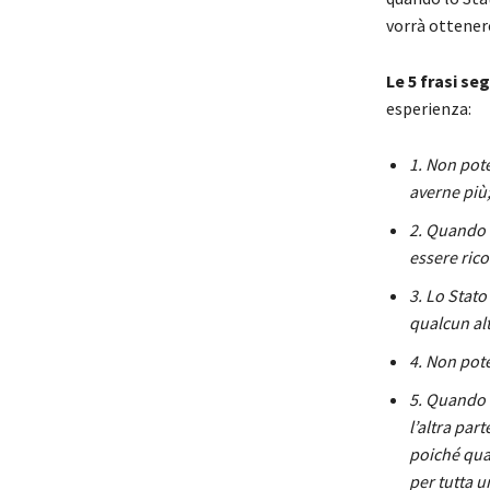
vorrà ottener
Le 5 frasi se
esperienza:
1. Non pote
averne più
2. Quando 
essere ric
3. Lo Stat
qualcun alt
4. Non pote
5. Quando 
l’altra par
poiché qual
per tutta u