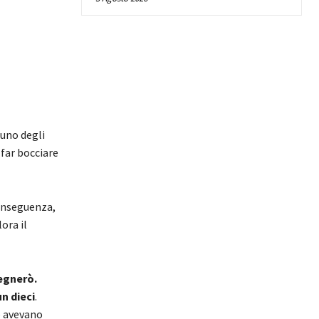
uno degli
 far bocciare
conseguenza,
ora il
segnerò.
n dieci
.
he avevano