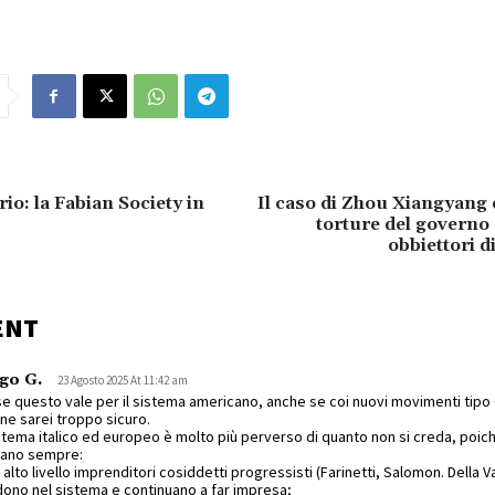
o: la Fabian Society in
Il caso di Zhou Xiangyang e 
torture del governo 
obbiettori d
ENT
go G.
23 Agosto 2025 At 11:42 am
e questo vale per il sistema americano, anche se coi nuovi movimenti tip
ne sarei troppo sicuro.
istema italico ed europeo è molto più perverso di quanto non si creda, poichè
vano sempre:
 alto livello imprenditori cosiddetti progressisti (Farinetti, Salomon. Della 
ono nel sistema e continuano a far impresa;