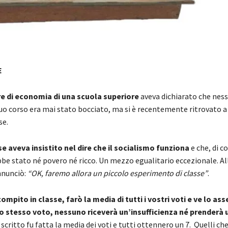
E
e di economia di una scuola superiore
aveva dichiarato che ness
uo corso era mai stato bocciato, ma si è recentemente ritrovato a
se.
se aveva insistito nel dire che il socialismo funziona
e che, di 
be stato né povero né ricco. Un mezzo egualitario eccezionale. All
nnunciò:
“OK, faremo allora un piccolo esperimento di classe”
.
ompito in classe, farò la media di tutti i vostri voti e ve lo as
lo stesso voto, nessuno riceverà un’insufficienza né prenderà u
scritto fu fatta la media dei voti e tutti ottennero un 7. Quelli c