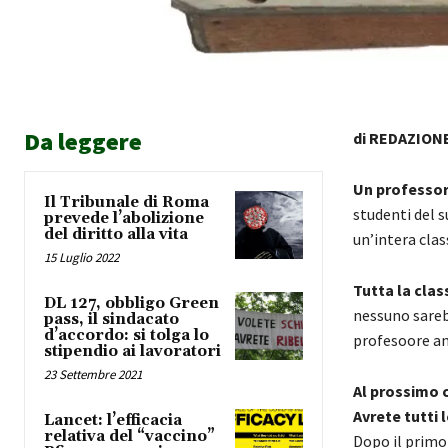
Da leggere
di REDAZION
Un professor
Il Tribunale di Roma
studenti del s
prevede l’abolizione
del diritto alla vita
un’intera clas
15 Luglio 2022
Tutta la clas
DL 127, obbligo Green
nessuno sareb
pass, il sindacato
d’accordo: si tolga lo
profesoore a
stipendio ai lavoratori
23 Settembre 2021
Al prossimo c
Avrete tutti 
Lancet: l’efficacia
relativa del “vaccino”
Dopo il primo 