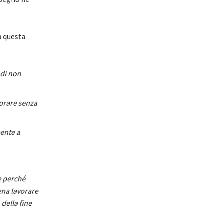
a questa
 di non
vorare senza
ente a
e perché
pena lavorare
 della fine