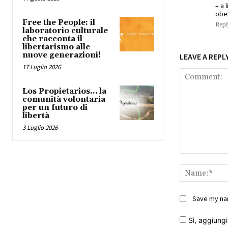
– a 
ober
Free the People: il
Repl
laboratorio culturale
che racconta il
libertarismo alle
nuove generazioni!
LEAVE A REPL
17 Luglio 2026
Los Propietarios… la
comunità volontaria
per un futuro di
libertà
3 Luglio 2026
Comment:
Save my nam
Sì, aggiungim