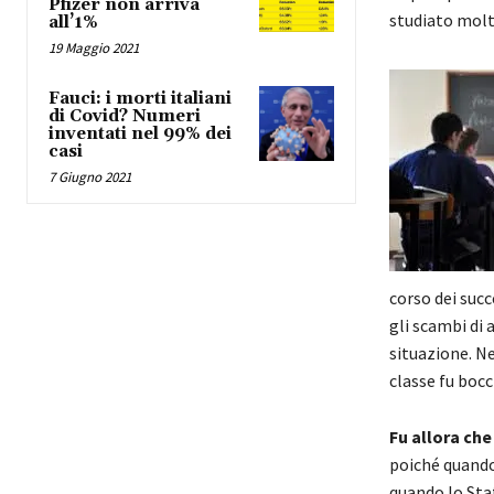
Pfizer non arriva
studiato molt
all’1%
19 Maggio 2021
Fauci: i morti italiani
di Covid? Numeri
inventati nel 99% dei
casi
7 Giugno 2021
corso dei succ
gli scambi di 
situazione. Ne
classe fu bocc
Fu allora che
poiché quando
quando lo Stat