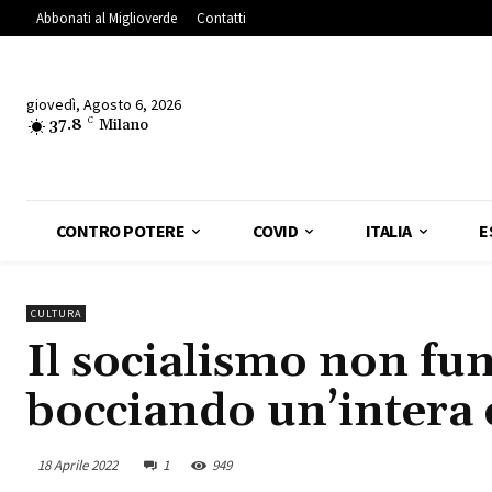
Abbonati al Miglioverde
Contatti
giovedì, Agosto 6, 2026
37.8
C
Milano
CONTRO POTERE
COVID
ITALIA
E
CULTURA
Il socialismo non fu
bocciando un’intera 
18 Aprile 2022
1
949