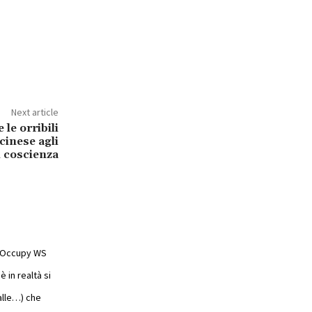
Next article
le orribili
cinese agli
i coscienza
o Occupy WS
 in realtà si
Valle…) che