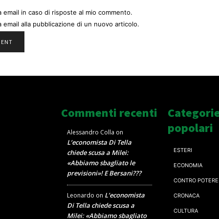
a email in caso di risposte al mio commento.
a email alla pubblicazione di un nuovo articolo.
Commenti recenti
Categori
popolari
Alessandro Colla
on
L’economista Di Tella
ESTERI
chiede scusa a Milei:
«Abbiamo sbagliato le
ECONOMIA
previsioni»! E Bersani???
CONTRO POTERE
L’economista
Leonardo
on
CRONACA
Di Tella chiede scusa a
CULTURA
Milei: «Abbiamo sbagliato