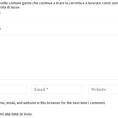
livello comune gente che continua a tirare la carretta e a lavorare come so
ata di tasse.
y
Y
Name:*
Email:*
e, email, and website in this browser for the next time I comment.
i alla lista di invio.