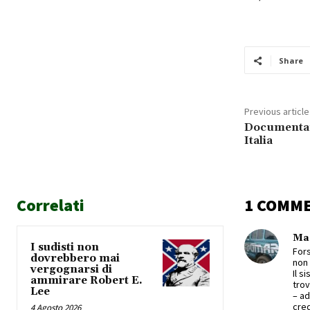
Share
Previous article
Documentari
Italia
Correlati
1 COMM
Ma
I sudisti non
Fors
dovrebbero mai
non 
vergognarsi di
Il s
ammirare Robert E.
tro
Lee
– ad
cred
4 Agosto 2026