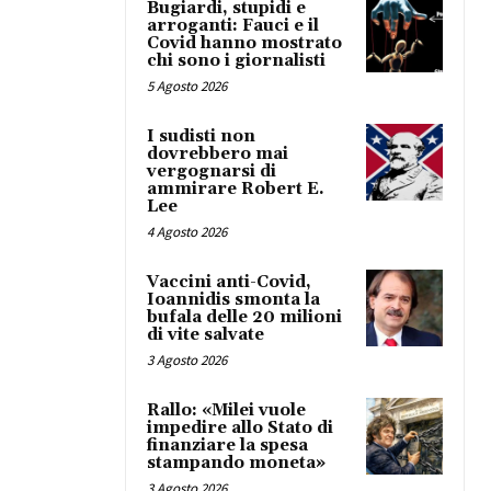
Bugiardi, stupidi e
arroganti: Fauci e il
Covid hanno mostrato
chi sono i giornalisti
5 Agosto 2026
I sudisti non
dovrebbero mai
vergognarsi di
ammirare Robert E.
Lee
4 Agosto 2026
Vaccini anti-Covid,
Ioannidis smonta la
bufala delle 20 milioni
di vite salvate
3 Agosto 2026
Rallo: «Milei vuole
impedire allo Stato di
finanziare la spesa
stampando moneta»
3 Agosto 2026