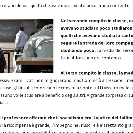
o erano delusi, quelli che avevano studiato poco erano contenti.
Nel secondo compito in classe, qu
avevano studiato poco studiaro
quelli che avevano studiato tanto
seguire la strada dei loro compag
studiando poco.
La media del sec
fu un 4. Nessuno era contento.
Al terzo compito in classe, la medi
essivi esami i voti non migliorarono mai. Cominciò a crescere il n
accuse, gli insulti colorivano le conversazioni e tutti vissero male 
ssuno volle studiare a beneficio degli altri. A grande sorpresa di tu
iata.
 il professore affermò che il socialismo era il viatico del falli
 la ricompensa è grande, l’impegno nel riuscire è altrettanto gra
o elimina ogni possibilità di premio, nessuno offrirà il proprio i