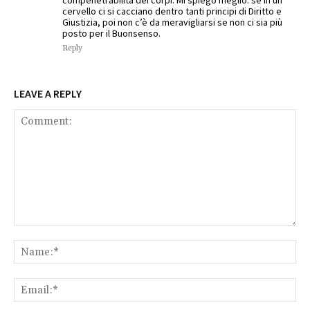
compenetrabilità dei corpi. Mi spiego meglio: se in un
cervello ci si cacciano dentro tanti principi di Diritto e
Giustizia, poi non c’è da meravigliarsi se non ci sia più
posto per il Buonsenso.
Reply
LEAVE A REPLY
Comment:
Na
Ema