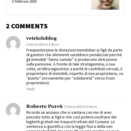
5 Febbraio 2026
2 COMMENTS
vetrioloblog
12 Aprile 2023 At 4:38 pm
Frequentissime le donazioni immobiliari ai figli da parte
di genitori che altrimenti sarebbero penalizzati perché
gli immobili “fanno cumulo” e producono detrazione
sulla pensione. A fronte di tale stratagemma, a sua
volta, un’altra ingiustizia: a parità di contributi versati, il
proprietario di immobili, rispetto al non proprietario, va
“punito” (ovviamente per “solidarietà” verso il non
proprietario).
Reply
Roberto Porcù
27 Marzo 2023 At 4:09 pm
Ricordo un anziano che si vantava con me di aver
passato tutto ai figli e che così poteva usufruire dei
biglietti gratuiti nei trasporti urbani del Comune. La
sentenza si giustifica con la legge fisica della non