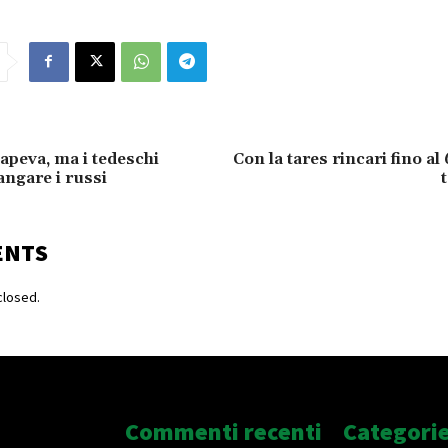
sapeva, ma i tedeschi
Con la tares rincari fino al
angare i russi
t
ENTS
losed.
Commenti recenti
Categori