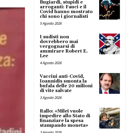
Bugiardi, stupidi e
arroganti: Fauci e il
Covid hanno mostrato
chi sono i giornalisti
5 Agosto 2026
I sudisti non
dovrebbero mai
vergognarsi di
ammirare Robert E.
Lee
4 Agosto 2026
Vaccini anti-Covid,
Ioannidis smonta la
bufala delle 20 milioni
di vite salvate
3 Agosto 2026
Rallo: «Milei vuole
impedire allo Stato di
finanziare la spesa
stampando moneta»
3 Agosto 2026