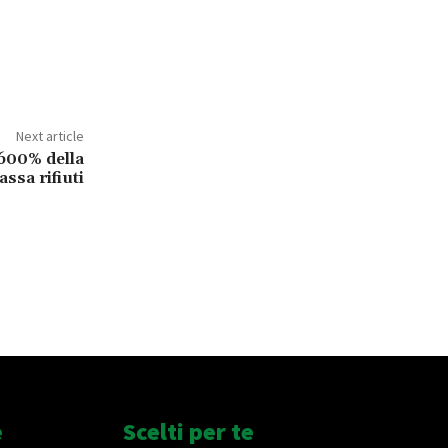
Next article
 600% della
assa rifiuti
e
Scelti per te