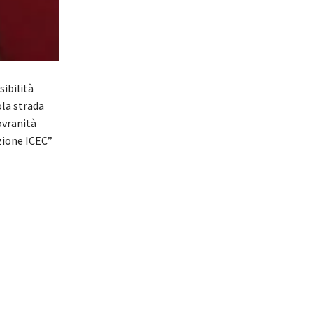
sibilità
ola strada
ovranità
zione ICEC”