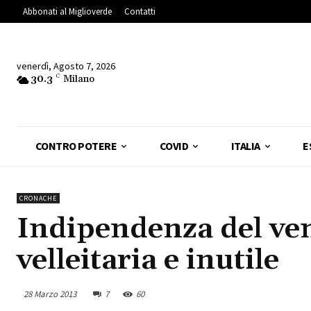
Abbonati al Miglioverde
Contatti
venerdì, Agosto 7, 2026
30.3
C
Milano
CONTRO POTERE
COVID
ITALIA
E
CRONACHE
Indipendenza del ven
velleitaria e inutile
28 Marzo 2013
7
60