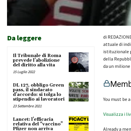
Da leggere
di REDAZIONE “
attuale di ind
istituzionale 
Il Tribunale di Roma
della Repubbli
prevede l’abolizione
del diritto alla vita
da un milione
15 Luglio 2022
Membe
DL 127, obbligo Green
pass, il sindacato
d’accordo: si tolga lo
You must be a
stipendio ai lavoratori
23 Settembre 2021
Visualizza i li
Lancet: l’efficacia
relativa del “vaccino”
Pfizer non arriva
Already a me