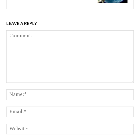
LEAVE A REPLY
Comment:
Na
Ema
Web