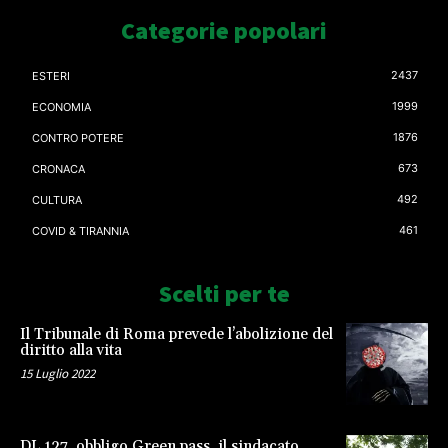
Categorie popolari
2437
ESTERI
1999
ECONOMIA
1876
CONTRO POTERE
673
CRONACA
492
CULTURA
461
COVID & TIRANNIA
Scelti per te
Il Tribunale di Roma prevede l’abolizione del
diritto alla vita
15 Luglio 2022
DL 127, obbligo Green pass, il sindacato