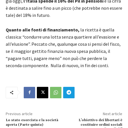
già oggi,
l’Italia spende il 16% del Pil in pensioni
e la cifra
è destinata a salire fino a un picco (che potrebbe non essere
tale) del 18% in futuro.
Quanto alle fonti di finanziamento,
la ricetta è quella
classica: “condurre una lotta senza quartiere all’evasione e
all’elusione”. Peccato che, qualunque cosa si pensi del fisco,
se il maggior gettito finanzia nuova spesa pubblica, il
“pagare tutti, pagare meno” non può che perdere la
seconda componente. Nulla di nuovo, in fin dei conti.
Previous article
Next article
Lo stato esorcista e la società
L’obiettivo dei libertari è
aperta (Parte quinta)
costituire ordini sociali