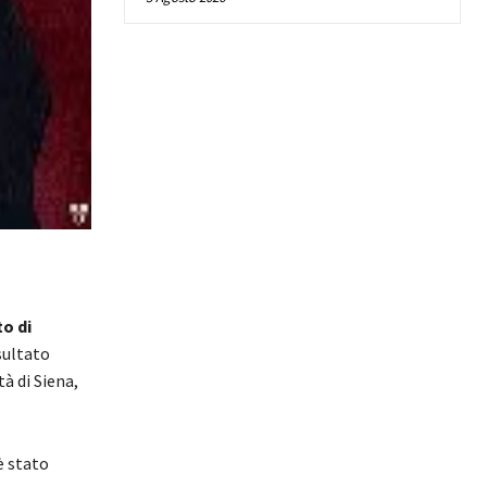
o di
isultato
à di Siena,
è stato