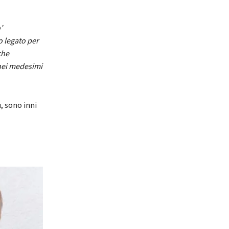
’
o legato per
che
nei medesimi
, sono inni