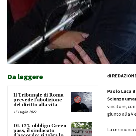
Da leggere
di REDAZION
Paolo Luca B
Il Tribunale di Roma
Scienze umane
prevede l’abolizione
del diritto alla vita
vincitore, con
15 Luglio 2022
giunto alla V 
DL 127, obbligo Green
La cerimonia d
pass, il sindacato
d’accordo: si tolga lo