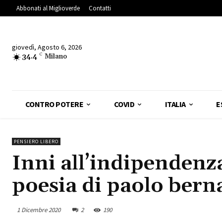
Abbonati al Miglioverde
Contatti
giovedì, Agosto 6, 2026
34.4
C
Milano
CONTRO POTERE
COVID
ITALIA
E
PENSIERO LIBERO
Inni all’indipendenz
poesia di paolo bern
1 Dicembre 2020
2
190