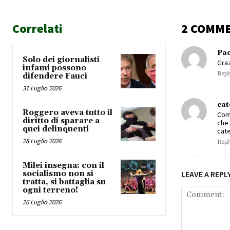
Correlati
2 COMM
Pao
Solo dei giornalisti
Graz
infami possono
Repl
difendere Fauci
31 Luglio 2026
cat
Roggero aveva tutto il
Comp
diritto di sparare a
che
quei delinquenti
cate
28 Luglio 2026
Repl
Milei insegna: con il
socialismo non si
LEAVE A REPL
tratta, si battaglia su
ogni terreno!
26 Luglio 2026