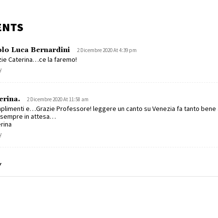
ENTS
lo Luca Bernardini
2 Dicembre 2020 At 4:39 pm
ie Caterina…ce la faremo!
y
erina.
2 Dicembre 2020 At 11:58 am
limenti e…Grazie Professore! leggere un canto su Venezia fa tanto bene 
 sempre in attesa…
rina
y
Y