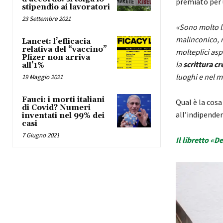
premiato per
stipendio ai lavoratori
23 Settembre 2021
«Sono molto li
malinconico, m
Lancet: l’efficacia
relativa del “vaccino”
molteplici asp
Pfizer non arriva
la
scrittura cr
all’1%
luoghi e nel 
19 Maggio 2021
Fauci: i morti italiani
Qual è la cosa
di Covid? Numeri
all’indipenden
inventati nel 99% dei
casi
7 Giugno 2021
Il libretto «D