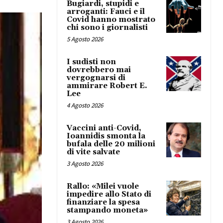
Bugiardi, stupidi e
arroganti: Fauci e il
Covid hanno mostrato
chi sono i giornalisti
5 Agosto 2026
I sudisti non
dovrebbero mai
vergognarsi di
ammirare Robert E.
Lee
4 Agosto 2026
Vaccini anti-Covid,
Ioannidis smonta la
bufala delle 20 milioni
di vite salvate
3 Agosto 2026
Rallo: «Milei vuole
impedire allo Stato di
finanziare la spesa
stampando moneta»
3 Agosto 2026