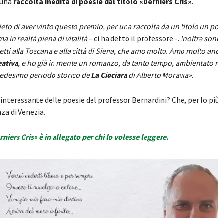
 una
raccolta inedita di poesie dal titolo «Derniers Cris»
.
eto di aver vinto questo premio, per una raccolta da un titolo un po
a in realtà piena di vitalità
– ci ha detto il professore -.
Inoltre son
etti alla Toscana e alla città di Siena, che amo molto. Amo molto an
eativa
, e ho già in mente un romanzo, da tanto tempo, ambientato 
medesimo periodo storico de
La Ciociara
di Alberto Moravia»
.
 interessante delle poesie del professor Bernardini? Che, per lo più
za di Venezia.
erniers Cris» è in allegato per chi lo volesse leggere.