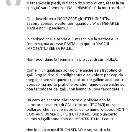
Mettiamola in piedi, di fianco dx o sx o di cnt, testa in su
o in giu’ sara’ sempre UNA e INDIVISIBILE: la merrrddd..!!!!!
Qua dovrebbero INSORGERE gli INTELLIGHENTIs…
assenti spesso e volentieri quando c’e’ da MENAR LE
MANI e non il pensiero..!
Io capisco che la teoria e’ il maschio e la patrica e’ la
femmina, ma adesso BASTA con questi MASCHI
IMPOTENTI..! SENZA PALLE..!!!
Non fecondano la femmina, la pratica, di cui il NULLA.
Come in un qualsiasi pollaio che anche se stracolmo di
galli (voglio dire di intellighentis o se volete per capirla
meglio e senza equivoci di dottori) le galline analfabete
spesso ma molto pratiche perche’ fanno uova anche se
non fecondate dai galli, non hanno le uova fecondate..!!
Un vero ed accorto allevatore di pollame non fa
superare il numero di GALLI (dottori. TEORICI) nei suoi
pollai perche’ sa che dopo un certo numero questi NON
CONTANO UN VERO E PERFETTO KAX..! Dopo un certo
numero i galli sono solo dei MANTENUTI tout court.
Non lo dico io ma il BUON SENSO e sopratutto la