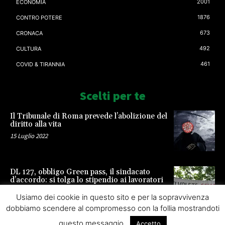
2001
ECONOMIA
1876
CONTRO POTERE
673
CRONACA
492
CULTURA
461
COVID & TIRANNIA
Scelti per te
Il Tribunale di Roma prevede l’abolizione del
diritto alla vita
15 Luglio 2022
DL 127, obbligo Green pass, il sindacato
d’accordo: si tolga lo stipendio ai lavoratori
23 Settembre 2021
Usiamo dei cookie in questo sito e per la sopravvivenza
dobbiamo scendere al compromesso con la follia mostrandoti
questo messaggio.
Accetto