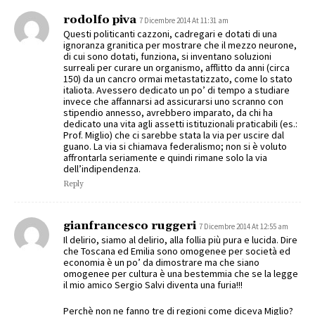
rodolfo piva
7 Dicembre 2014 At 11:31 am
Questi politicanti cazzoni, cadregari e dotati di una
ignoranza granitica per mostrare che il mezzo neurone,
di cui sono dotati, funziona, si inventano soluzioni
surreali per curare un organismo, afflitto da anni (circa
150) da un cancro ormai metastatizzato, come lo stato
italiota. Avessero dedicato un po’ di tempo a studiare
invece che affannarsi ad assicurarsi uno scranno con
stipendio annesso, avrebbero imparato, da chi ha
dedicato una vita agli assetti istituzionali praticabili (es.:
Prof. Miglio) che ci sarebbe stata la via per uscire dal
guano. La via si chiamava federalismo; non si è voluto
affrontarla seriamente e quindi rimane solo la via
dell’indipendenza.
Reply
gianfrancesco ruggeri
7 Dicembre 2014 At 12:55 am
Il delirio, siamo al delirio, alla follia più pura e lucida. Dire
che Toscana ed Emilia sono omogenee per società ed
economia è un po’ da dimostrare ma che siano
omogenee per cultura è una bestemmia che se la legge
il mio amico Sergio Salvi diventa una furia!!!
Perchè non ne fanno tre di regioni come diceva Miglio?