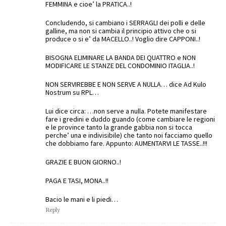
FEMMINA e cioe’ la PRATICA..!
Concludendo, si cambiano i SERRAGLI dei polli e delle
galline, ma non si cambia il principio attivo che o si
produce o si e’ da MACELLO..! Voglio dire CAPPONI..!
BISOGNA ELIMINARE LA BANDA DEI QUATTRO e NON
MODIFICARE LE STANZE DEL CONDOMINIO ITAGLIA..!
NON SERVIREBBE E NON SERVE A NULLA… dice Ad Kulo
Nostrum su RPL…
Lui dice circa: …non serve a nulla. Potete manifestare
fare i gredini e duddo guando (come cambiare le regioni
e le province tanto la grande gabbia non si tocca
perche’ una e indivisibile) che tanto noi facciamo quello
che dobbiamo fare. Appunto: AUMENTARVI LE TASSE..!!!
GRAZIE E BUON GIORNO..!
PAGA E TASI, MONA..!!
Bacio le mani e li piedi…
Reply