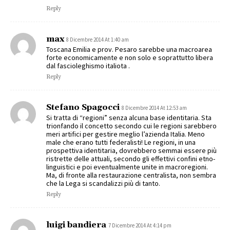
Reply
max
8 Dicembre 2014 At 1:40 am
Toscana Emilia e prov. Pesaro sarebbe una macroarea
forte economicamente e non solo e soprattutto libera
dal fascioleghismo italiota .
Reply
Stefano Spagocci
8 Dicembre 2014 At 12:53 am
Si tratta di “regioni” senza alcuna base identitaria. Sta
trionfando il concetto secondo cui le regioni sarebbero
meri artifici per gestire meglio l’azienda Italia. Meno
male che erano tutti federalisti! Le regioni, in una
prospettiva identitaria, dovrebbero semmai essere più
ristrette delle attuali, secondo gli effettivi confini etno-
linguistici e poi eventualmente unite in macroregioni.
Ma, di fronte alla restaurazione centralista, non sembra
che la Lega si scandalizzi più di tanto.
Reply
luigi bandiera
7 Dicembre 2014 At 4:14 pm