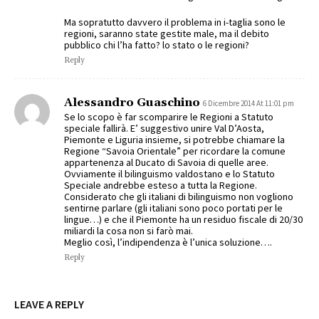
Ma sopratutto davvero il problema in i-taglia sono le
regioni, saranno state gestite male, ma il debito
pubblico chi l’ha fatto? lo stato o le regioni?
Reply
Alessandro Guaschino
6 Dicembre 2014 At 11:01 pm
Se lo scopo è far scomparire le Regioni a Statuto
speciale fallirà. E’ suggestivo unire Val D’Aosta,
Piemonte e Liguria insieme, si potrebbe chiamare la
Regione “Savoia Orientale” per ricordare la comune
appartenenza al Ducato di Savoia di quelle aree.
Ovviamente il bilinguismo valdostano e lo Statuto
Speciale andrebbe esteso a tutta la Regione.
Considerato che gli italiani di bilinguismo non vogliono
sentirne parlare (gli italiani sono poco portati per le
lingue…) e che il Piemonte ha un residuo fiscale di 20/30
miliardi la cosa non si farò mai.
Meglio così, l’indipendenza è l’unica soluzione….
Reply
LEAVE A REPLY