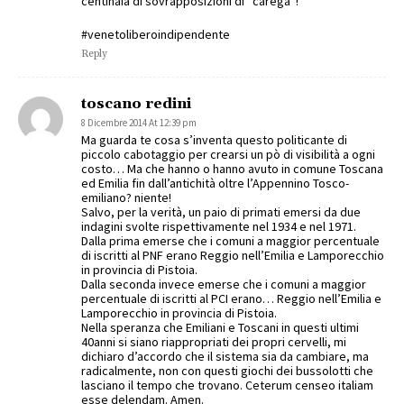
centinaia di sovrapposizioni di “carega”!
#venetoliberoindipendente
Reply
toscano redini
8 Dicembre 2014 At 12:39 pm
Ma guarda te cosa s’inventa questo politicante di
piccolo cabotaggio per crearsi un pò di visibilità a ogni
costo… Ma che hanno o hanno avuto in comune Toscana
ed Emilia fin dall’antichità oltre l’Appennino Tosco-
emiliano? niente!
Salvo, per la verità, un paio di primati emersi da due
indagini svolte rispettivamente nel 1934 e nel 1971.
Dalla prima emerse che i comuni a maggior percentuale
di iscritti al PNF erano Reggio nell’Emilia e Lamporecchio
in provincia di Pistoia.
Dalla seconda invece emerse che i comuni a maggior
percentuale di iscritti al PCI erano… Reggio nell’Emilia e
Lamporecchio in provincia di Pistoia.
Nella speranza che Emiliani e Toscani in questi ultimi
40anni si siano riappropriati dei propri cervelli, mi
dichiaro d’accordo che il sistema sia da cambiare, ma
radicalmente, non con questi giochi dei bussolotti che
lasciano il tempo che trovano. Ceterum censeo italiam
esse delendam. Amen.