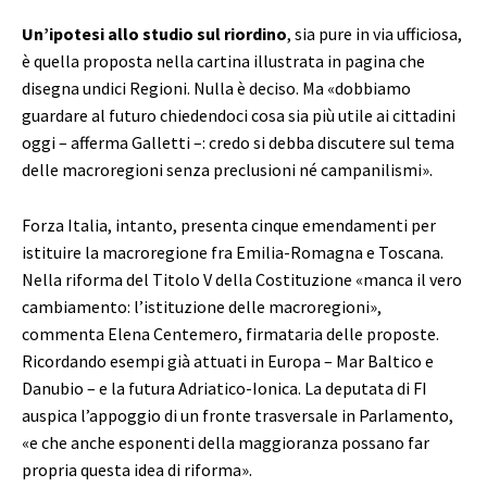
Un’ipotesi allo studio sul riordino
, sia pure in via ufficiosa,
è quella proposta nella cartina illustrata in pagina che
disegna undici Regioni. Nulla è deciso. Ma «dobbiamo
guardare al futuro chiedendoci cosa sia più utile ai cittadini
oggi – afferma Galletti –: credo si debba discutere sul tema
delle macroregioni senza preclusioni né campanilismi».
Forza Italia, intanto, presenta cinque emendamenti per
istituire la macroregione fra Emilia-Romagna e Toscana.
Nella riforma del Titolo V della Costituzione «manca il vero
cambiamento: l’istituzione delle macroregioni»,
commenta Elena Centemero, firmataria delle proposte.
Ricordando esempi già attuati in Europa – Mar Baltico e
Danubio – e la futura Adriatico-Ionica. La deputata di FI
auspica l’appoggio di un fronte trasversale in Parlamento,
«e che anche esponenti della maggioranza possano far
propria questa idea di riforma».