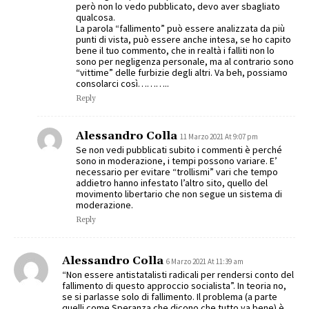
però non lo vedo pubblicato, devo aver sbagliato
qualcosa.
La parola “fallimento” può essere analizzata da più
punti di vista, può essere anche intesa, se ho capito
bene il tuo commento, che in realtà i falliti non lo
sono per negligenza personale, ma al contrario sono
“vittime” delle furbizie degli altri. Va beh, possiamo
consolarci così………..
Reply
Alessandro Colla
11 Marzo 2021 At 9:07 pm
Se non vedi pubblicati subito i commenti è perché
sono in moderazione, i tempi possono variare. E’
necessario per evitare “trollismi” vari che tempo
addietro hanno infestato l’altro sito, quello del
movimento libertario che non segue un sistema di
moderazione.
Reply
Alessandro Colla
6 Marzo 2021 At 11:39 am
“Non essere antistatalisti radicali per rendersi conto del
fallimento di questo approccio socialista”. In teoria no,
se si parlasse solo di fallimento. Il problema (a parte
quelli come Speranza che dicono che tutto va bene) è