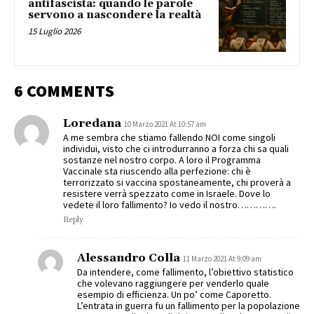
antifascista: quando le parole
servono a nascondere la realtà
15 Luglio 2026
6 COMMENTS
Loredana
10 Marzo 2021 At 10:57 am
A me sembra che stiamo fallendo NOI come singoli
individui, visto che ci introdurranno a forza chi sa quali
sostanze nel nostro corpo. A loro il Programma
Vaccinale sta riuscendo alla perfezione: chi è
terrorizzato si vaccina spostaneamente, chi proverà a
resistere verrà spezzato come in Israele. Dove lo
vedete il loro fallimento? Io vedo il nostro………….
Reply
Alessandro Colla
11 Marzo 2021 At 9:09 am
Da intendere, come fallimento, l’obiettivo statistico
che volevano raggiungere per venderlo quale
esempio di efficienza. Un po’ come Caporetto.
L’entrata in guerra fu un fallimento per la popolazione