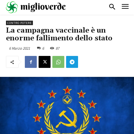
CONTRO POTERE
La campagna vaccinale è un
enorme fallimento dello stato
6 Marzo 2021
6
87