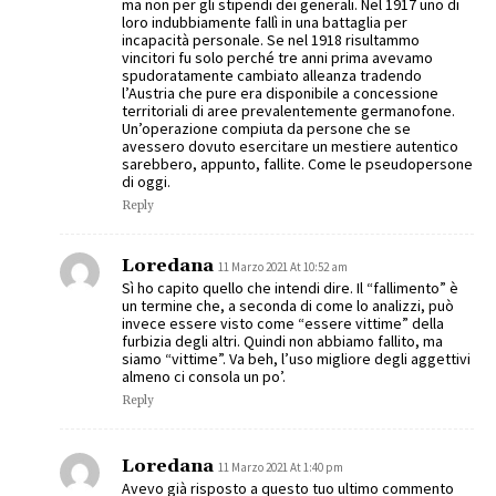
ma non per gli stipendi dei generali. Nel 1917 uno di
loro indubbiamente fallì in una battaglia per
incapacità personale. Se nel 1918 risultammo
vincitori fu solo perché tre anni prima avevamo
spudoratamente cambiato alleanza tradendo
l’Austria che pure era disponibile a concessione
territoriali di aree prevalentemente germanofone.
Un’operazione compiuta da persone che se
avessero dovuto esercitare un mestiere autentico
sarebbero, appunto, fallite. Come le pseudopersone
di oggi.
Reply
Loredana
11 Marzo 2021 At 10:52 am
Sì ho capito quello che intendi dire. Il “fallimento” è
un termine che, a seconda di come lo analizzi, può
invece essere visto come “essere vittime” della
furbizia degli altri. Quindi non abbiamo fallito, ma
siamo “vittime”. Va beh, l’uso migliore degli aggettivi
almeno ci consola un po’.
Reply
Loredana
11 Marzo 2021 At 1:40 pm
Avevo già risposto a questo tuo ultimo commento