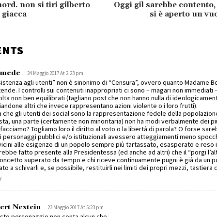
ord. non si tiri gilberto
Oggi gil sarebbe contento,
 giacca
si è aperto un vuo
ENTS
omede
24 Maggio 2017 At 2:23 pm
istenza agli utenti” non è sinonimo di “Censura”, ovvero quanto Madame Bo
ende. I controlli sui contenuti inappropriati ci sono – magari non immediati
olta non ben equilibrati (tagliano post che non hanno nulla di ideologicame
iandone altri che invece rappresentano azioni violente o i loro frutti).
a che gli utenti dei social sono la rappresentazione fedele della popolazion
ta, una parte (certamente non minoritaria) non ha modi verbalmente dei più c
facciamo? Togliamo loro il diritto al voto o la libertà di parola? O forse sar
i personaggi pubblici e/o istituzionali avessero atteggiamenti meno spocc
vicini alle esigenze di un popolo sempre più tartassato, esasperato e reso
ebbe fatto presente alla Presidentessa (ed anche ad altri) che il “porgi l’al
oncetto superato da tempo e chi riceve continuamente pugni è già da un p
iato a schivarli e, se possibile, restituirli nei limiti dei propri mezzi, tastier
y
ert Nextein
23 Maggio 2017 At 5:23 pm
sto personaggio non conta alcun che.