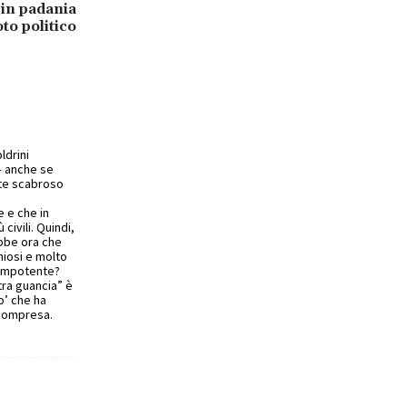
 in padania
to politico
ldrini
 – anche se
nte scabroso
e e che in
ivili. Quindi,
ebbe ora che
hiosi e molto
 impotente?
tra guancia” è
o’ che ha
a compresa.