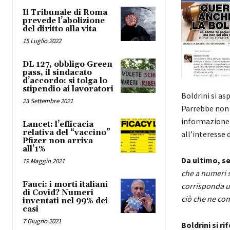
Il Tribunale di Roma
prevede l’abolizione
del diritto alla vita
15 Luglio 2022
DL 127, obbligo Green
pass, il sindacato
d’accordo: si tolga lo
stipendio ai lavoratori
Boldrini si as
23 Settembre 2021
Parrebbe non e
informazione d
Lancet: l’efficacia
relativa del “vaccino”
all’interesse 
Pfizer non arriva
all’1%
Da ultimo, se
19 Maggio 2021
che a numeri s
Fauci: i morti italiani
corrisponda un
di Covid? Numeri
ciò che ne con
inventati nel 99% dei
casi
7 Giugno 2021
Boldrini si r