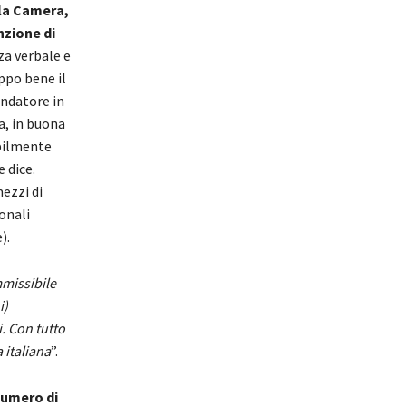
la Camera,
nzione di
za verbale e
ppo bene il
ondatore in
ia, in buona
ilmente
e dice.
ezzi di
onali
).
missibile
i)
. Con tutto
 italiana
”.
numero di