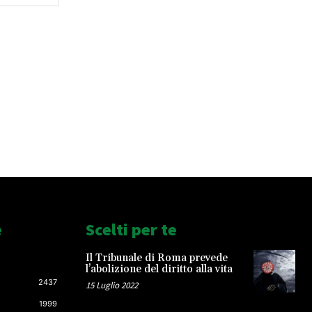
e
Scelti per te
Il Tribunale di Roma prevede
l’abolizione del diritto alla vita
2437
15 Luglio 2022
1999