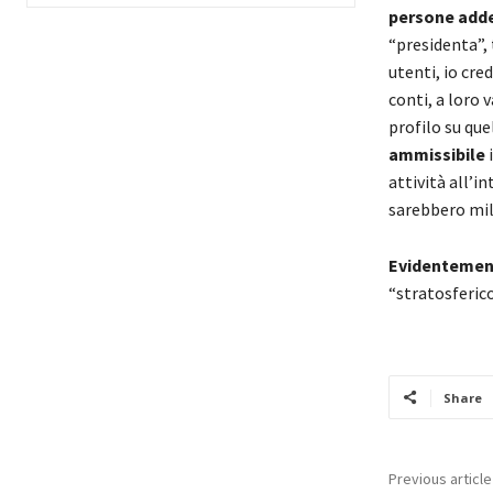
persone add
“presidenta”, 
utenti, io cred
conti, a loro 
profilo su que
ammissibile
i
attività all’i
sarebbero mil
Evidentement
“stratosferico
Share
Previous article