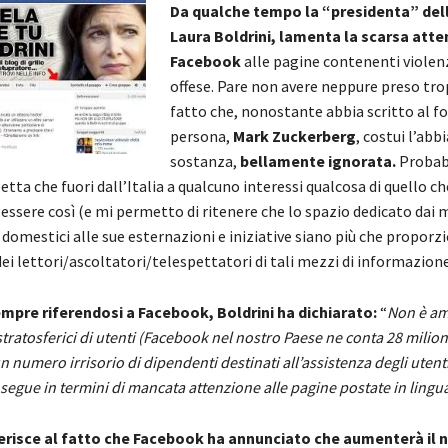
Da qualche tempo la “presidenta” del
Laura Boldrini, lamenta la scarsa atte
Facebook
alle pagine contenenti violen
offese. Pare non avere neppure preso tro
fatto che, nonostante abbia scritto al f
persona,
Mark Zuckerberg
, costui l’abb
sostanza,
bellamente ignorata.
Probab
petta che fuori dall’Italia a qualcuno interessi qualcosa di quello ch
ssere così (e mi permetto di ritenere che lo spazio dedicato dai m
omestici alle sue esternazioni e iniziative siano più che proporzi
dei lettori/ascoltatori/telespettatori di tali mezzi di informazione
mpre riferendosi a Facebook, Boldrini ha dichiarato:
“
Non è am
tratosferici di utenti (Facebook nel nostro Paese ne conta 28 milion
 numero irrisorio di dipendenti destinati all’assistenza degli utenti
segue in termini di mancata attenzione alle pagine postate in lingua
iferisce al fatto che Facebook ha annunciato che aumenterà il 