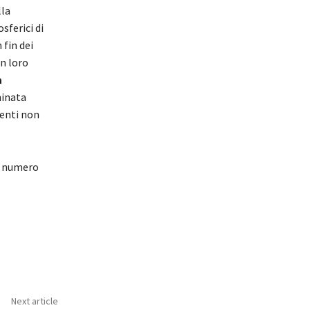
lla
sferici di
 fin dei
n loro
a
minata
tenti non
n numero
Next article