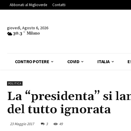
Abbonati al Miglioverde
Contatti
giovedì, Agosto 6, 2026
30.3
C
Milano
CONTRO POTERE
COVID
ITALIA
E
POLITICA
La “presidenta” si l
del tutto ignorata
23 Maggio 2017
3
49