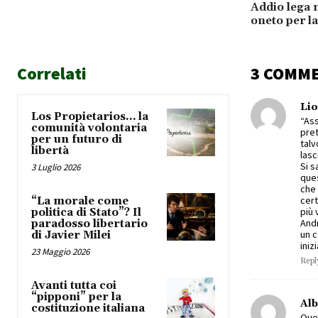
Addio lega n
oneto per la
Correlati
3 COMM
Li
Los Propietarios… la
“Ass
comunità volontaria
pret
per un futuro di
talv
libertà
lasc
Si s
3 Luglio 2026
ques
che 
cert
“La morale come
più 
politica di Stato”? Il
Andr
paradosso libertario
un c
di Javier Milei
iniz
23 Maggio 2026
Repl
Avanti tutta coi
“pipponi” per la
Alb
costituzione italiana
Que