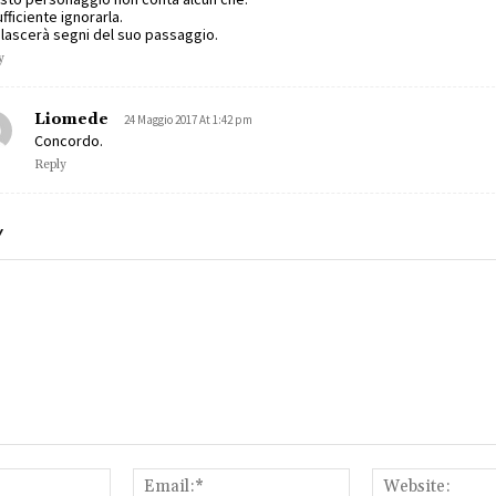
ufficiente ignorarla.
lascerà segni del suo passaggio.
y
Liomede
24 Maggio 2017 At 1:42 pm
Concordo.
Reply
Y
Name:*
Email:*