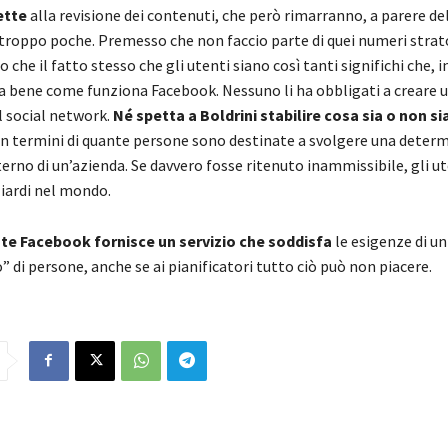
ette
alla revisione dei contenuti, che però rimarranno, a parere de
troppo poche. Premesso che non faccio parte di quei numeri strato
o che il fatto stesso che gli utenti siano così tanti significhi che, in
va bene come funziona Facebook. Nessuno li ha obbligati a creare u
l social network.
Né spetta a Boldrini stabilire cosa sia o non si
n termini di quante persone sono destinate a svolgere una deter
nterno di un’azienda. Se davvero fosse ritenuto inammissibile, gli u
iardi nel mondo.
e Facebook fornisce un servizio che soddisfa
le esigenze di u
” di persone, anche se ai pianificatori tutto ciò può non piacere.