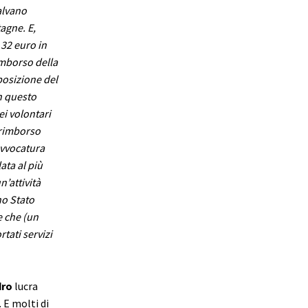
alvano
tagne. E,
 32 euro in
imborso della
posizione del
n questo
ei volontari
 rimborso
’avvocatura
ata al più
’attività
no Stato
e che (un
tati servizi
dro
lucra
. E molti di