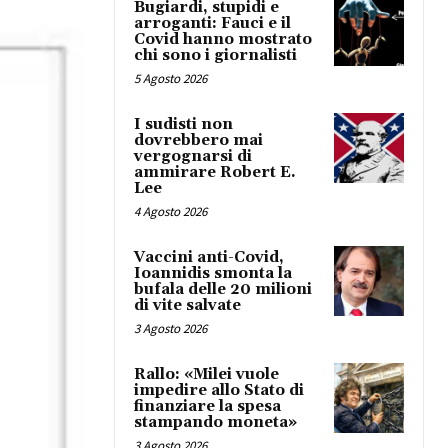
Bugiardi, stupidi e
arroganti: Fauci e il
Covid hanno mostrato
chi sono i giornalisti
5 Agosto 2026
I sudisti non
dovrebbero mai
vergognarsi di
ammirare Robert E.
Lee
4 Agosto 2026
Vaccini anti-Covid,
Ioannidis smonta la
bufala delle 20 milioni
di vite salvate
3 Agosto 2026
Rallo: «Milei vuole
impedire allo Stato di
finanziare la spesa
stampando moneta»
3 Agosto 2026