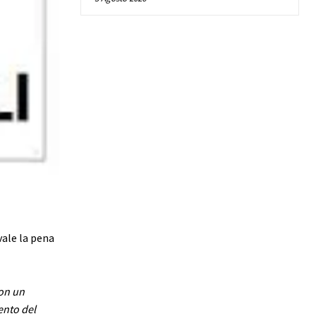
vale la pena
on un
ento del