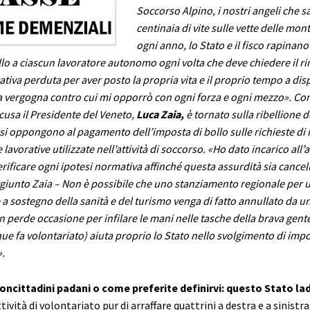
Soccorso Alpino, i nostri angeli che s
centinaia di vite sulle vette delle mon
ogni anno, lo Stato e il fisco rapinano
lo a ciascun lavoratore autonomo ogni volta che deve chiedere il r
ativa perduta per aver posto la propria vita e il proprio tempo a dis
 vergogna contro cui mi opporrò con ogni forza e ogni mezzo». Co
cusa il Presidente del Veneto,
Luca Zaia,
è tornato sulla ribellione d
si oppongono al pagamento dell’imposta di bollo sulle richieste di
 lavorative utilizzate nell’attività di soccorso. «Ho dato incarico all
erificare ogni ipotesi normativa affinché questa assurdità sia cancell
giunto Zaia – Non è possibile che uno stanziamento regionale per un
 sostegno della sanità e del turismo venga di fatto annullato da u
 perde occasione per infilare le mani nelle tasche della brava gent
ue fa volontariato) aiuta proprio lo Stato nello svolgimento di impor
.
concittadini padani o come preferite definirvi: questo Stato la
ività di volontariato pur di arraffare quattrini a destra e a sinistra