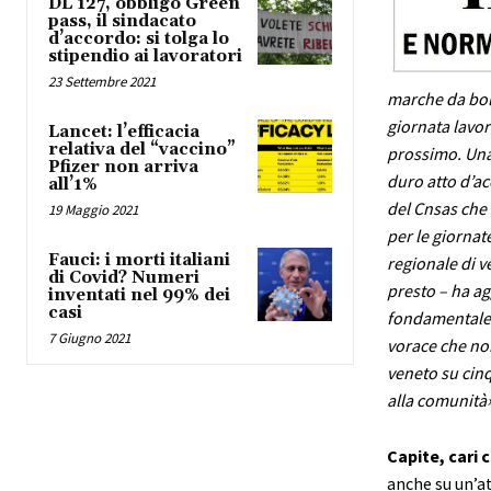
DL 127, obbligo Green
pass, il sindacato
d’accordo: si tolga lo
stipendio ai lavoratori
23 Settembre 2021
marche da bol
giornata lavor
Lancet: l’efficacia
relativa del “vaccino”
prossimo. Una
Pfizer non arriva
duro atto d’ac
all’1%
del Cnsas che 
19 Maggio 2021
per le giornate
Fauci: i morti italiani
regionale di v
di Covid? Numeri
presto – ha ag
inventati nel 99% dei
casi
fondamentale a
7 Giugno 2021
vorace che non
veneto su cinq
alla comunità»
Capite, cari 
anche su un’att