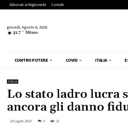
Abbonati al Miglioverde
Contatti
giovedì, Agosto 6, 2026
32.7
C
Milano
CONTRO POTERE
COVID
ITALIA
E
ITALIA
Lo stato ladro lucra 
ancora gli danno fid
18 Luglio 2014
0
31