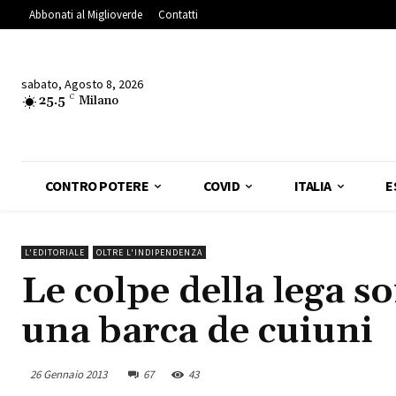
Abbonati al Miglioverde
Contatti
sabato, Agosto 8, 2026
25.5
C
Milano
CONTRO POTERE
COVID
ITALIA
E
L'EDITORIALE
OLTRE L'INDIPENDENZA
Le colpe della lega s
una barca de cuiuni
26 Gennaio 2013
67
43