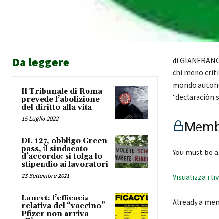
Da leggere
di GIANFRANCE
chi meno criti
mondo autonom
Il Tribunale di Roma
“declaración 
prevede l’abolizione
del diritto alla vita
15 Luglio 2022
Membe
DL 127, obbligo Green
pass, il sindacato
You must be a
d’accordo: si tolga lo
stipendio ai lavoratori
23 Settembre 2021
Visualizza i li
Lancet: l’efficacia
Already a me
relativa del “vaccino”
Pfizer non arriva