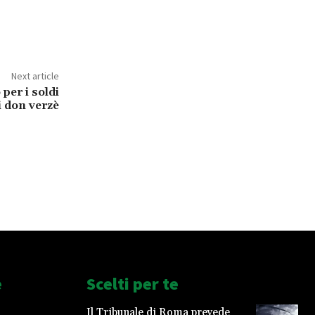
Next article
per i soldi
i don verzè
e
Scelti per te
Il Tribunale di Roma prevede