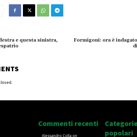
estra e questa sinistra,
Formigoni: ora è indagato 
espatrio
d
MENTS
losed.
Commenti recenti
Categori
popolari
Alessandro Colla
on