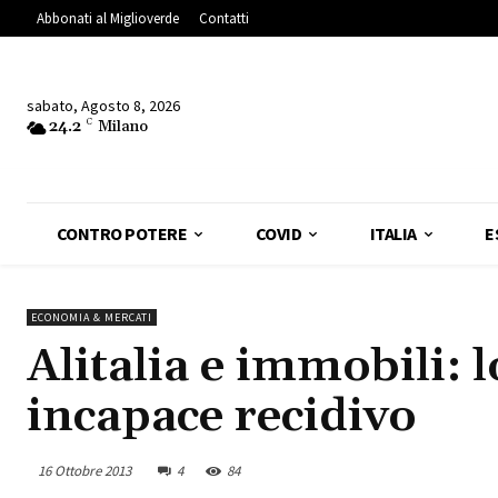
Abbonati al Miglioverde
Contatti
sabato, Agosto 8, 2026
24.2
C
Milano
CONTRO POTERE
COVID
ITALIA
E
ECONOMIA & MERCATI
Alitalia e immobili: l
incapace recidivo
16 Ottobre 2013
4
84