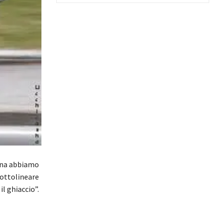
ina abbiamo
sottolineare
l ghiaccio”.