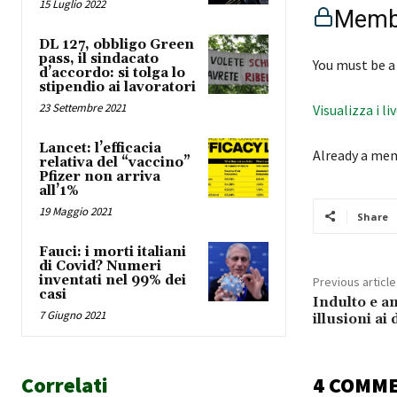
15 Luglio 2022
Membe
DL 127, obbligo Green
pass, il sindacato
You must be a
d’accordo: si tolga lo
stipendio ai lavoratori
23 Settembre 2021
Visualizza i li
Lancet: l’efficacia
Already a me
relativa del “vaccino”
Pfizer non arriva
all’1%
19 Maggio 2021
Share
Fauci: i morti italiani
di Covid? Numeri
inventati nel 99% dei
Previous article
casi
Indulto e a
7 Giugno 2021
illusioni ai 
Correlati
4 COMM