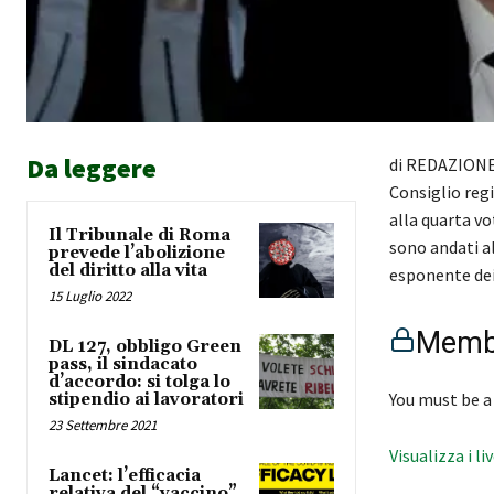
Da leggere
di REDAZIONE I
Consiglio regi
alla quarta vo
Il Tribunale di Roma
sono andati a
prevede l’abolizione
del diritto alla vita
esponente de
15 Luglio 2022
Membe
DL 127, obbligo Green
pass, il sindacato
d’accordo: si tolga lo
You must be a
stipendio ai lavoratori
23 Settembre 2021
Visualizza i li
Lancet: l’efficacia
relativa del “vaccino”