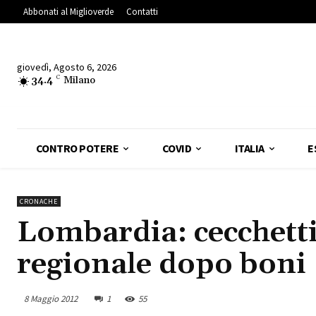
Abbonati al Miglioverde
Contatti
giovedì, Agosto 6, 2026
34.4
C
Milano
CONTRO POTERE
COVID
ITALIA
E
CRONACHE
Lombardia: cecchetti
regionale dopo boni
8 Maggio 2012
1
55