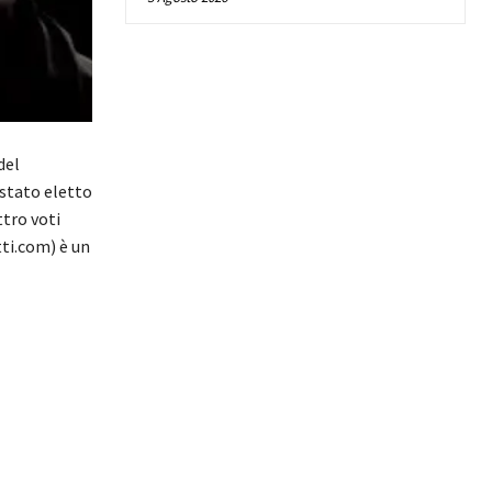
del
 stato eletto
ttro voti
ti.com) è un