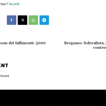
mber?
Accedi
om dei fallimenti: 3000
Bergamo: federalista, 
contro
ENT
losed.