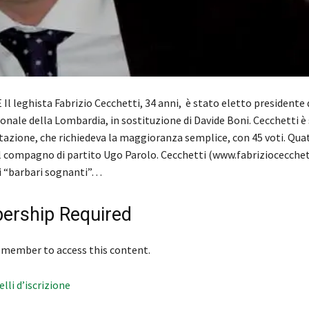
l leghista Fabrizio Cecchetti, 34 anni, è stato eletto presidente 
onale della Lombardia, in sostituzione di Davide Boni. Cecchetti è
tazione, che richiedeva la maggioranza semplice, con 45 voti. Qua
l compagno di partito Ugo Parolo. Cecchetti (www.fabriziocecchet
i “barbari sognanti”…
rship Required
 member to access this content.
velli d’iscrizione