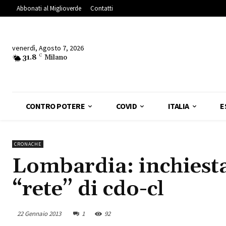
Abbonati al Miglioverde
Contatti
venerdì, Agosto 7, 2026
31.8
C
Milano
CONTRO POTERE
COVID
ITALIA
E
CRONACHE
Lombardia: inchiesta 
“rete” di cdo-cl
22 Gennaio 2013
1
92