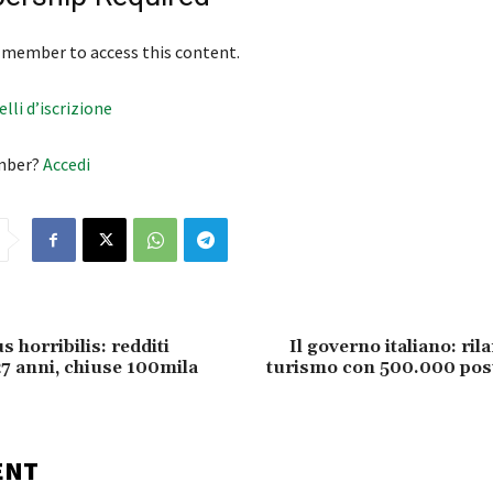
 member to access this content.
velli d’iscrizione
mber?
Accedi
s horribilis: redditi
Il governo italiano: ril
27 anni, chiuse 100mila
turismo con 500.000 post
ENT