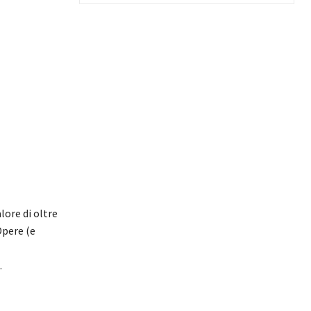
lore di oltre
Opere (e
…