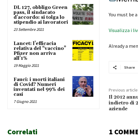
DL 127, obbligo Green
pass, il sindacato
You must be a
d’accordo: si tolga lo
stipendio ai lavoratori
23 Settembre 2021
Visualizza i li
Lancet: l’efficacia
Already a me
relativa del “vaccino”
Pfizer non arriva
all’1%
19 Maggio 2021
Share
Fauci: i morti italiani
di Covid? Numeri
inventati nel 99% dei
Previous article
casi
Il 2012 annu
7 Giugno 2021
indietro di 
aziende
Correlati
1 COMM