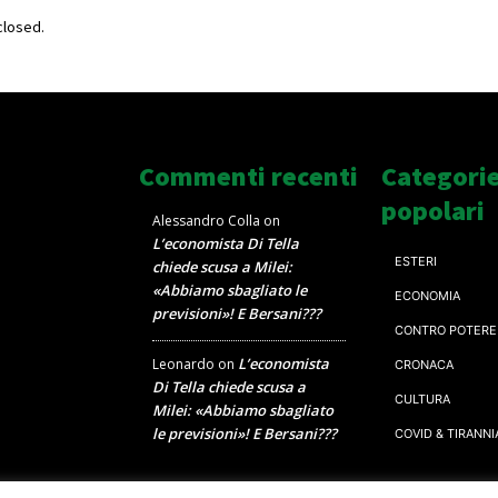
losed.
Commenti recenti
Categori
popolari
Alessandro Colla
on
L’economista Di Tella
ESTERI
chiede scusa a Milei:
«Abbiamo sbagliato le
ECONOMIA
previsioni»! E Bersani???
CONTRO POTERE
L’economista
Leonardo
on
CRONACA
Di Tella chiede scusa a
CULTURA
Milei: «Abbiamo sbagliato
le previsioni»! E Bersani???
COVID & TIRANNI