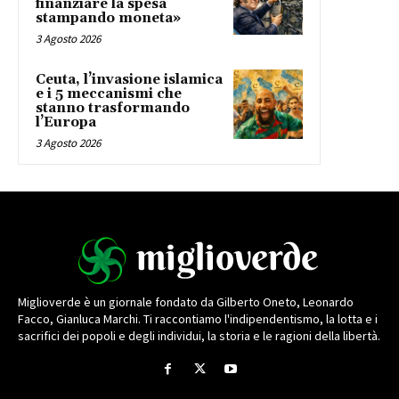
finanziare la spesa
stampando moneta»
3 Agosto 2026
Ceuta, l’invasione islamica
e i 5 meccanismi che
stanno trasformando
l’Europa
3 Agosto 2026
Miglioverde è un giornale fondato da Gilberto Oneto, Leonardo
Facco, Gianluca Marchi. Ti raccontiamo l'indipendentismo, la lotta e i
sacrifici dei popoli e degli individui, la storia e le ragioni della libertà.