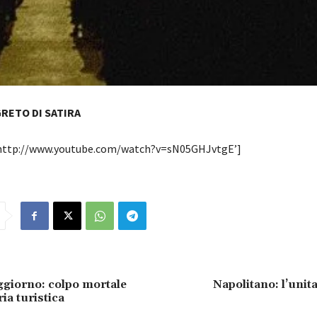
GRETO DI SATIRA
’http://www.youtube.com/watch?v=sN05GHJvtgE’]
ggiorno: colpo mortale
Napolitano: l’unita’
ria turistica