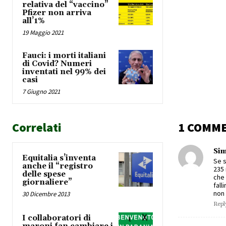
relativa del “vaccino”
Pfizer non arriva
all’1%
19 Maggio 2021
Fauci: i morti italiani
di Covid? Numeri
inventati nel 99% dei
casi
7 Giugno 2021
Correlati
1 COMM
Si
Equitalia s’inventa
Se s
anche il “registro
235 
delle spese
che 
giornaliere”
fall
non 
30 Dicembre 2013
Repl
I collaboratori di