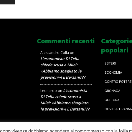
Commenti recenti
Categori
popolari
Alessandro Colla
on
L’economista Di Tella
ESTERI
chiede scusa a Milei:
«Abbiamo sbagliato le
ECONOMIA
previsioni»! E Bersani???
CONTRO POTERE
L’economista
Leonardo
on
CRONACA
Di Tella chiede scusa a
CULTURA
Milei: «Abbiamo sbagliato
le previsioni»! E Bersani???
COVID & TIRANNI
a sopravvivenza dobbiamo scendere al compromesso con la follia