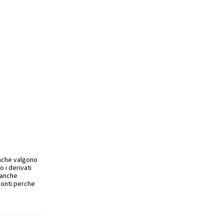
anche valgono
 i derivati
banche
Monti perche