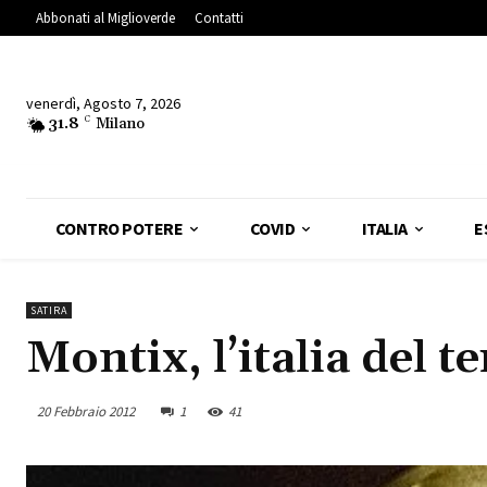
Abbonati al Miglioverde
Contatti
venerdì, Agosto 7, 2026
31.8
C
Milano
CONTRO POTERE
COVID
ITALIA
E
SATIRA
Montix, l’italia del t
20 Febbraio 2012
1
41