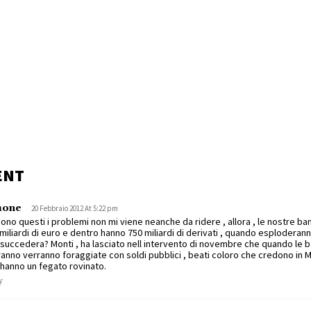
ENT
mone
20 Febbraio 2012 At 5:22 pm
ono questi i problemi non mi viene neanche da ridere , allora , le nostre b
miliardi di euro e dentro hanno 750 miliardi di derivati , quando esploderanno
succedera? Monti , ha lasciato nell intervento di novembre che quando le 
iranno verranno foraggiate con soldi pubblici , beati coloro che credono in 
hanno un fegato rovinato.
y