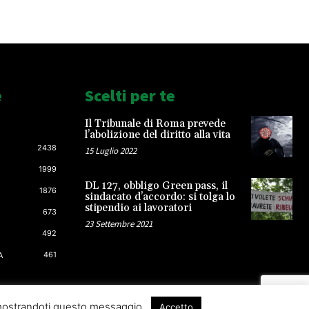
e
Scelti per te
Il Tribunale di Roma prevede
l’abolizione del diritto alla vita
2438
15 Luglio 2022
1999
DL 127, obbligo Green pass, il
1876
sindacato d’accordo: si tolga lo
stipendio ai lavoratori
673
23 Settembre 2021
492
461
A
 mostrandoti questo messaggio.
Accetto