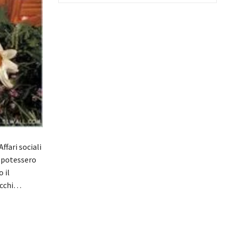
fari sociali
i potessero
o il
Zucchi…