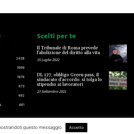
e
Scelti per te
Il Tribunale di Roma prevede
l’abolizione del diritto alla vita
2438
15 Luglio 2022
1999
DL 127, obbligo Green pass, il
1876
sindacato d’accordo: si tolga lo
stipendio ai lavoratori
673
23 Settembre 2021
492
461
A
 mostrandoti questo messaggio.
Accetto