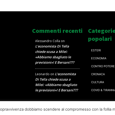
Commenti recenti
Categori
popolari
Alessandro Colla
on
L’economista Di Tella
ESTERI
chiede scusa a Milei:
«Abbiamo sbagliato le
ECONOMIA
previsioni»! E Bersani???
CONTRO POTERE
L’economista
Leonardo
on
CRONACA
Di Tella chiede scusa a
CULTURA
Milei: «Abbiamo sbagliato
le previsioni»! E Bersani???
COVID & TIRANNI
a sopravvivenza dobbiamo scendere al compromesso con la follia