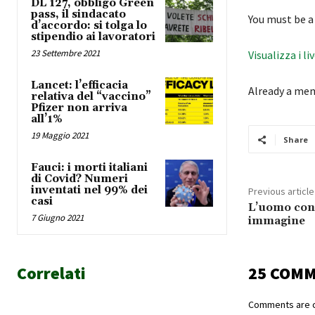
DL 127, obbligo Green
pass, il sindacato
You must be a
d’accordo: si tolga lo
stipendio ai lavoratori
23 Settembre 2021
Visualizza i li
Lancet: l’efficacia
Already a me
relativa del “vaccino”
Pfizer non arriva
all’1%
19 Maggio 2021
Share
Fauci: i morti italiani
di Covid? Numeri
inventati nel 99% dei
Previous article
casi
L’uomo cont
7 Giugno 2021
immagine
Correlati
25 COM
Comments are c