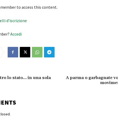
 member to access this content.
velli d’iscrizione
mber?
Accedi
ro lo stato… in una sola
A parma o garbagnate vot
moviment
MENTS
losed.