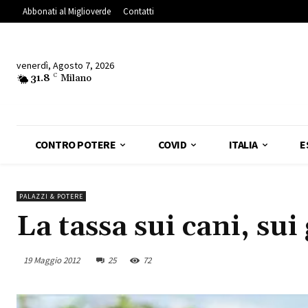
Abbonati al Miglioverde
Contatti
venerdì, Agosto 7, 2026
31.8
C
Milano
CONTRO POTERE
COVID
ITALIA
E
PALAZZI & POTERE
La tassa sui cani, sui
19 Maggio 2012
25
72