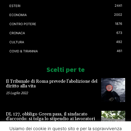
2441
ESTERI
2002
ECONOMIA
1876
CONTRO POTERE
673
CRONACA
492
CULTURA
461
COVID & TIRANNIA
Scelti per te
Il Tribunale di Roma prevede l’abolizione del
diritto alla vita
15 Luglio 2022
DL 127, obbligo Green pass, il sindacato
d’accordo: si tolga lo stipendio ai lavoratori
23 Settembre 2021
Usiamo dei cookie in questo sito e per la sopravvivenza