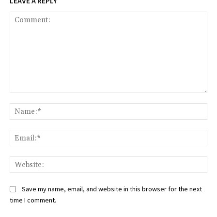
LEAVE A REPLY
Comment:
Na
Ema
Web
Save my name, email, and website in this browser for the next
time I comment.