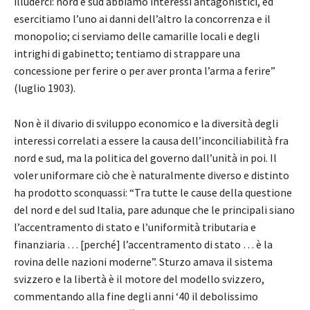
illuderci: nord e sud abbiamo interessi antagonistici, ed
esercitiamo l’uno ai danni dell’altro la concorrenza e il
monopolio; ci serviamo delle camarille locali e degli
intrighi di gabinetto; tentiamo di strappare una
concessione per ferire o per aver pronta l’arma a ferire”
(luglio 1903).
Non è il divario di sviluppo economico e la diversità degli
interessi correlati a essere la causa dell’inconciliabilità fra
nord e sud, ma la politica del governo dall’unità in poi. Il
voler uniformare ciò che è naturalmente diverso e distinto
ha prodotto sconquassi: “Tra tutte le cause della questione
del nord e del sud Italia, pare adunque che le principali siano
l’accentramento di stato e l’uniformità tributaria e
finanziaria … [perché] l’accentramento di stato … è la
rovina delle nazioni moderne”. Sturzo amava il sistema
svizzero e la libertà è il motore del modello svizzero,
commentando alla fine degli anni ‘40 il debolissimo