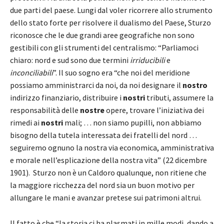
due parti del paese. Lungi dal voler ricorrere allo strumento
dello stato forte per risolvere il dualismo del Paese, Sturzo
riconosce che le due grandi aree geografiche non sono
gestibili con gli strumenti del centralismo: “Parliamoci
chiaro: nord e sud sono due termini
irriducibili
e
inconciliabili
”. Il suo sogno era “che noi del meridione
possiamo amministrarci da noi, da noi designare il
nostro
indirizzo finanziario, distribuire i
nostri
tributi, assumere la
responsabilità delle
nostre
opere, trovare l’iniziativa dei
rimedi ai
nostri
mali; … non siamo pupilli, non abbiamo
bisogno della tutela interessata dei fratelli del nord …
seguiremo ognuno la nostra via economica, amministrativa
e morale nell’esplicazione della nostra vita” (22 dicembre
1901). Sturzo non è un Caldoro qualunque, non ritiene che
la maggiore ricchezza del nord sia un buon motivo per
allungare le mani e avanzar pretese sui patrimoni altrui.
Il fatto è che “la storia ci ha plasmati in mille modi, dando a