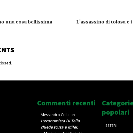
no una cosa bellissima
L’assassino di tolosa e i
ENTS
losed.
Commenti recenti
Categori
popolari
Alessandro Colla
on
L’economista Di Tella
ESTERI
chiede scusa a Milei: