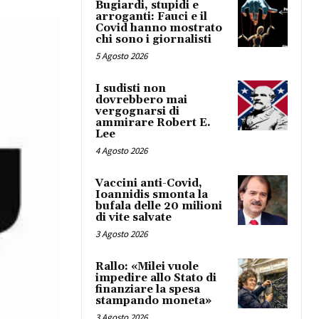
Bugiardi, stupidi e
arroganti: Fauci e il
Covid hanno mostrato
chi sono i giornalisti
5 Agosto 2026
I sudisti non
dovrebbero mai
vergognarsi di
ammirare Robert E.
Lee
4 Agosto 2026
Vaccini anti-Covid,
Ioannidis smonta la
bufala delle 20 milioni
di vite salvate
3 Agosto 2026
Rallo: «Milei vuole
impedire allo Stato di
finanziare la spesa
stampando moneta»
3 Agosto 2026