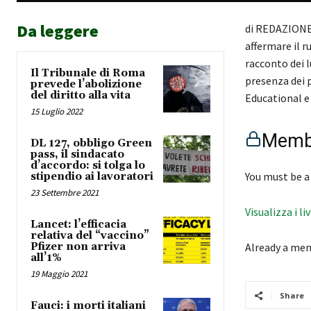
Da leggere
di REDAZIONE 
affermare il ru
racconto dei 
Il Tribunale di Roma
presenza dei p
prevede l’abolizione
del diritto alla vita
Educational e
15 Luglio 2022
Membe
DL 127, obbligo Green
pass, il sindacato
d’accordo: si tolga lo
You must be a
stipendio ai lavoratori
23 Settembre 2021
Visualizza i li
Lancet: l’efficacia
relativa del “vaccino”
Pfizer non arriva
Already a me
all’1%
19 Maggio 2021
Share
Fauci: i morti italiani