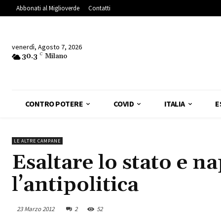
Abbonati al Miglioverde
Contatti
venerdì, Agosto 7, 2026
30.3
C
Milano
CONTRO POTERE
COVID
ITALIA
E
LE ALTRE CAMPANE
Esaltare lo stato e n
l’antipolitica
23 Marzo 2012
2
52