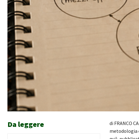
Da leggere
di FRANCO CAGL
metodologia d
qui), pubblic