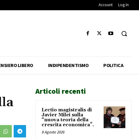
Account
Log In
ENSIERO LIBERO
INDIPENDENTISMO
POLITICA
Articoli recenti
lla
Lectio magistralis di
Javier Milei sulla
“nuova teoria della
crescita economica”.
8 Agosto 2026