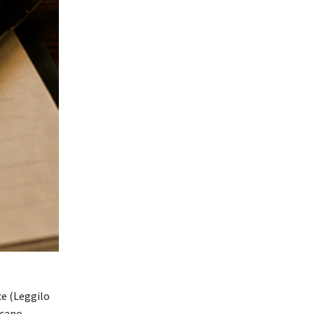
ce (Leggilo
icano