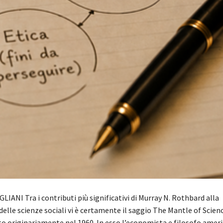
IANI Tra i contributi più significativi di Murray N. Rothbard alla
elle scienze sociali vi è certamente il saggio The Mantle of Scien
ato originariamente nel 1960. In esso l’economista e filosofo amer