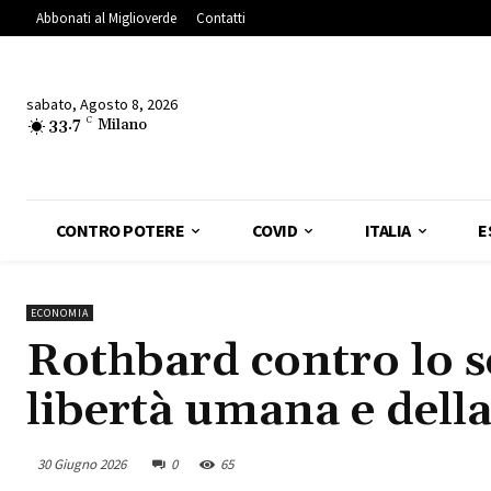
Abbonati al Miglioverde
Contatti
sabato, Agosto 8, 2026
33.7
C
Milano
CONTRO POTERE
COVID
ITALIA
E
ECONOMIA
Rothbard contro lo sc
libertà umana e della
30 Giugno 2026
0
65