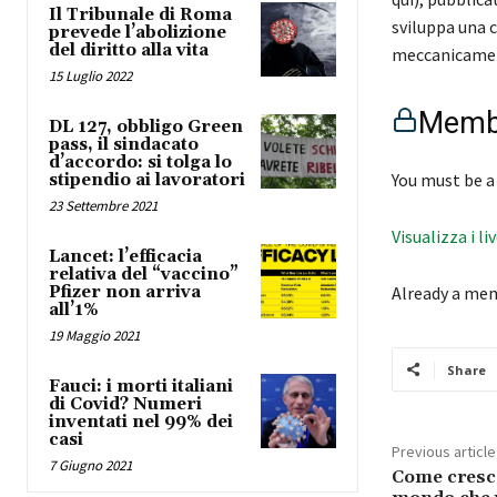
Il Tribunale di Roma
sviluppa una c
prevede l’abolizione
del diritto alla vita
meccanicamen
15 Luglio 2022
Membe
DL 127, obbligo Green
pass, il sindacato
d’accordo: si tolga lo
You must be a
stipendio ai lavoratori
23 Settembre 2021
Visualizza i li
Lancet: l’efficacia
relativa del “vaccino”
Pfizer non arriva
Already a me
all’1%
19 Maggio 2021
Share
Fauci: i morti italiani
di Covid? Numeri
inventati nel 99% dei
casi
Previous article
7 Giugno 2021
Come crescer